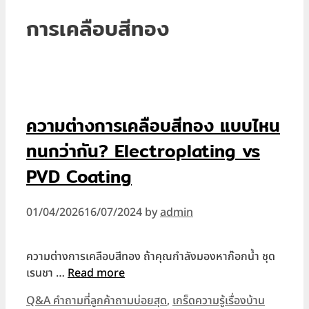
การเคลือบสีทอง
ความต่างการเคลือบสีทอง แบบไหน
ทนกว่ากัน? Electroplating vs
PVD Coating
01/04/2026
16/07/2024
by
admin
ความต่างการเคลือบสีทอง ถ้าคุณกำลังมองหาก๊อกน้ำ ชุด
เรนชา …
Read more
Categories
Q&A คำถามที่ลูกค้าถามบ่อยสุด
,
เกร็ดความรู้เรื่องบ้าน