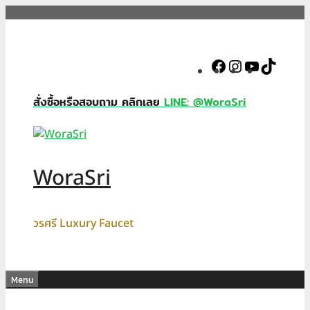
Skip
to
content
Facebook
Instagram
YouTube
TikTok
สั่งซื้อหรือสอบถาม คลิกเลย
LINE: @WoraSri
WoraSri
วรศรี Luxury Faucet
Menu