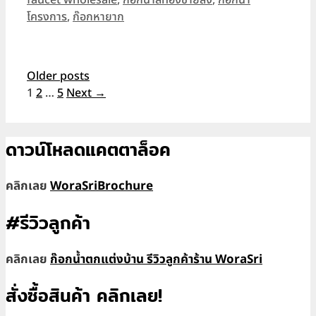
โครงการ
,
ก๊อกหายาก
Older posts
Page
Page
Page
1
2
…
5
Next
→
ดาวน์โหลดแคตตาล็อค
คลิกเลย
WoraSriBrochure
#รีวิวลูกค้า
คลิกเลย
ก๊อกน้ำตกแต่งบ้าน รีวิวลูกค้าร้าน WoraSri
สั่งซื้อสินค้า คลิกเลย!