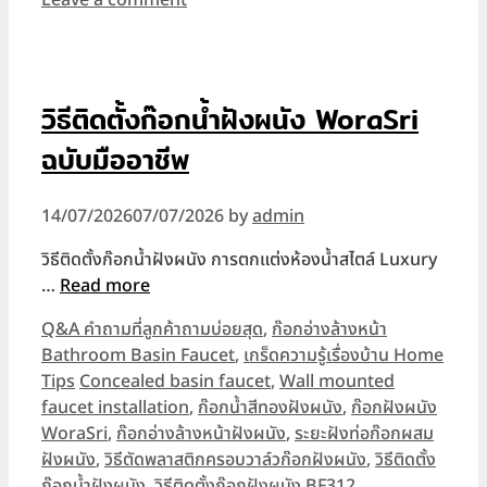
วิธีติดตั้งก๊อกน้ำฝังผนัง WoraSri
ฉบับมืออาชีพ
14/07/2026
07/07/2026
by
admin
วิธีติดตั้งก๊อกน้ำฝังผนัง การตกแต่งห้องน้ำสไตล์ Luxury
…
Read more
Categories
Q&A คำถามที่ลูกค้าถามบ่อยสุด
,
ก๊อกอ่างล้างหน้า
Bathroom Basin Faucet
,
เกร็ดความรู้เรื่องบ้าน Home
Tags
Tips
Concealed basin faucet
,
Wall mounted
faucet installation
,
ก๊อกน้ำสีทองฝังผนัง
,
ก๊อกฝังผนัง
WoraSri
,
ก๊อกอ่างล้างหน้าฝังผนัง
,
ระยะฝังท่อก๊อกผสม
ฝังผนัง
,
วิธีตัดพลาสติกครอบวาล์วก๊อกฝังผนัง
,
วิธีติดตั้ง
ก๊อกน้ำฝังผนัง
,
วิธีติดตั้งก๊อกฝังผนัง BF312