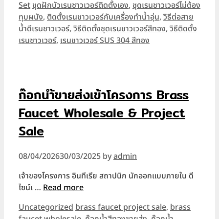
Tags
Set
ชุดฝักบัวเรนชาวเวอร์ติดตั้งเอง
,
ชุดเรนชาวเวอร์ไม่ต้อง
ทุบผนัง
,
ติดตั้งเรนชาวเวอร์กับเครื่องทำน้ำอุ่น
,
วิธีต่อสาย
น้ำดีเรนชาวเวอร์
,
วิธีติดตั้งชุดเรนชาวเวอร์สีทอง
,
วิธีติดตั้ง
เรนชาวเวอร์
,
เรนชาวเวอร์ SUS 304 สีทอง
ก๊อกนำ้ขายส่งเข้าโครงการ Brass
Faucet Wholesale & Project
Sale
08/04/2026
30/03/2025
by
admin
เจ้าของโครงการ อินทีเรีย สถาปนิก นักออกแบบภายใน ดี
ไซน์เ …
Read more
Categories
Tags
Uncategorized
brass faucet project sale
,
brass
faucet wholesale
,
ก๊อกน้ำสีทองขายส่ง
,
ก๊อกน้ำ