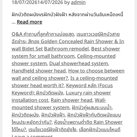
18/07/2026
14/07/2026
by
admin
ฝักบัวติดผนังvsฝักบัวฝังฝ้า หลังจากผ่านวันอันเหน็ดเหนื่
…
Read more
Categories
Q&A คำถามที่ลูกค้าถามบ่อยสุด
,
เรนชาวเวอร์ฝักบัวสาย
ฉีดชำระ สีทอง Golden Concealed Rain Shower & In
Tags
wall Bidet Set
Bathroom remodel
,
Best shower
system for small bathroom
,
Ceiling-mounted
shower system
,
Dual showerhead system
,
Handheld shower head
,
How to choose between
wall and ceiling shower?
,
Is a ceiling-mounted
shower head worth it?
,
Keyword หลัก (Focus
Keyword): ฝักบัวติดผนัง
,
Luxury rain shower
installation cost
,
Rain shower head
,
Wall-
mounted shower system
,
ฝักบัวคู่ผสมระบบน้ำ
,
ฝักบัวติดผนัง
,
ฝักบัวฝังฝ้า
,
ฝักบัวฝังฝ้ากับติดผนังแบบ
ไหนประหยัดกว่ากัน?
,
ห้องน้ำเพดานต่ำติด Rain Shower
ได้ไหม?
,
เรนโชเวอร์ฝังฝ้าติดยังไง
,
เลือกฝักบัวแบบไหนดี
Leave a comment