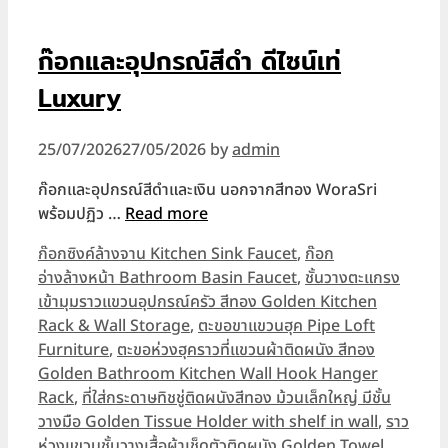
ก๊อกและอุปกรณ์สีดำ ดีไซน์เท่
Luxury
25/07/2026
27/05/2026
by
admin
ก๊อกและอุปกรณ์สีดำและเงิน นอกจากสีทอง WoraSri
พร้อมปฏิว …
Read more
Categories
ก๊อกซิงค์ล้างจาน Kitchen Sink Faucet
,
ก๊อก
อ่างล้างหน้า Bathroom Basin Faucet
,
ชั้นวางตะแกรง
เข้ามุมราวแขวนอุปกรณ์ครัว สีทอง Golden Kitchen
Rack & Wall Storage
,
ตะขอขาแขวนฮุค Pipe Loft
Furniture
,
ตะขอห่วงฮุคราวที่แขวนผ้าติดผนัง สีทอง
Golden Bathroom Kitchen Wall Hook Hanger
Rack
,
ที่ใส่กระดาษทิชชู่ติดผนังสีทอง ม้วนเล็กใหญ่ มีชั้น
วางมือ Golden Tissue Holder with shelf in wall
,
ราว
ห่วงแขวนชั้นวางเสื้อผ้าเช็ดตัวติดผนัง Golden Towel