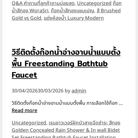
Categories
Tags
Q&A คำถามที่ลูกค้าถามบ่อยสุด
,
Uncategorized
ก๊อก
น้ำสีทอง WoraSri
,
ก๊อกน้ำสีทองแชมเปญ
,
สี Brushed
Gold vs Gold
,
แต่งห้องน้ำ Luxury Modern
วิธีติดตั้งก๊อกน้ำอ่างอาบน้ำแบบตั้ง
พื้น Freestanding Bathtub
Faucet
30/04/2026
30/03/2026
by
admin
วิธีติดตั้งก๊อกน้ำอ่างอาบน้ำแบบตั้งพื้น การเลือกใช้ก๊อก …
Read more
Categories
Uncategorized
,
เรนชาวเวอร์ฝักบัวสายฉีดชำระ สีทอง
Golden Concealed Rain Shower & In wall Bidet
Tags
Set
Freestanding Bathtub Faucet Installation
,