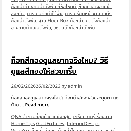
ก๊อกน้ำอ่างอาบน้ำตั้งพื้น ยี่ห้อไหนดี
,
ก๊อกน้ำอ่างอาบน้ำ
ลอยตัว
,
การเดินท่อน้ำใต้พื้น
,
การเตรียมหน้างานติดตั้ง
ก๊อกน้ำตั้งพื้น
,
ฐาน Floor Box ก๊อกน้ำ
,
ติดตั้งก๊อกน้ำ
อ่างอาบน้ำแบบตั้งพื้น
,
วิธีติดตั้งก๊อกน้ำตั้งพื้น
ก๊อกสีทองดูแลยากจริงไหม? วิธี
ดูแลสีทองให้สวยกริ๊บ
26/02/2026
26/02/2026
by
admin
ก๊อกสีทองดูแลยากจริงไหม? ก๊อกน้ำสีทองสวยสะดุดตา แต่
ถ้าด …
Read more
Categories
Q&A คำถามที่ลูกค้าถามบ่อยสุด
,
เกร็ดความรู้เรื่องบ้าน
Tags
Home Tips
GoldFixtures
,
InteriorDesign
,
WoraSri
,
ก๊อกน้ำสีทอง
,
ก๊อกน้ำไม่ลอก
,
ดูแลบ้าน
,
วรศรี
,