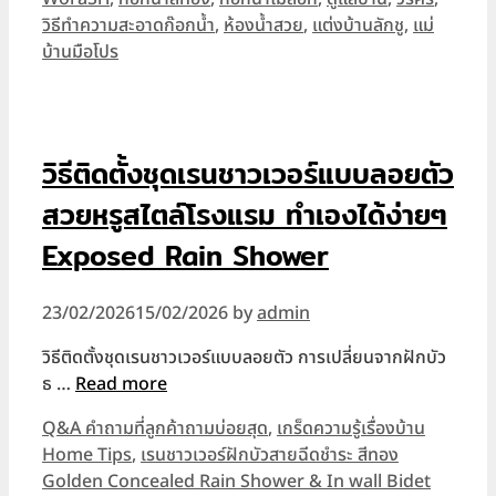
วิธีทำความสะอาดก๊อกน้ำ
,
ห้องน้ำสวย
,
แต่งบ้านลักชู
,
แม่
บ้านมือโปร
วิธีติดตั้งชุดเรนชาวเวอร์แบบลอยตัว
สวยหรูสไตล์โรงแรม ทำเองได้ง่ายๆ
Exposed Rain Shower
23/02/2026
15/02/2026
by
admin
วิธีติดตั้งชุดเรนชาวเวอร์แบบลอยตัว การเปลี่ยนจากฝักบัว
ธ …
Read more
Categories
Q&A คำถามที่ลูกค้าถามบ่อยสุด
,
เกร็ดความรู้เรื่องบ้าน
Home Tips
,
เรนชาวเวอร์ฝักบัวสายฉีดชำระ สีทอง
Golden Concealed Rain Shower & In wall Bidet