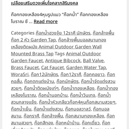
ก๊อกทองเหลือง4หุนรูปแมว “ก๊อกน้ำ” ก๊อกทองเหลือง
โบราณ ซึ …
Read more
Categories
ก๊อกน้ำฮวงจุ้ย 12ราศี นักษัตร
,
ก๊อกล้างพื้น
ก๊อก 2 หัว Garden Tap
,
ก๊อกล้างพื้นบอลสนามทอง
เหลืองติดผนัง Animal Outdoor Garden Wall
Mounted Brass Tap
Tags
Animal Outdoor
Garden Faucet
,
Antique Bibcock
,
Ball Valve
,
Brass Faucet
,
Cat Faucet
,
Garden Water Tap
,
WoraSri
,
ก๊อก12นักษัตร
,
ก๊อก12ราศี
,
ก๊อกคอยาว
,
ก๊อก
คอสั้น
,
ก๊อกตกแต่งบ้าน
,
ก๊อกนักษัตร
,
ก๊อกน้ำจัดแต่งสวน
สวยๆ
,
ก๊อกน้ำติดผนังเท่ๆ
,
ก๊อกน้ำทองเหลือง
,
ก๊อกน้ำทอง
เหลืองโบราณ
,
ก๊อกน้ำนอกบ้าน
,
ก๊อกน้ำวินเทจ
,
ก๊อกน้ำ
สวนกลางแจ้ง
,
ก๊อกน้ำหัวเกลียวก๊อก4หุนก๊อกสนามสวยๆ
,
ก๊อกน้ำเย็น
,
ก๊อกน้ำแต่งสวน
,
ก๊อกบอลวาลว์
,
ก๊อกบอล
สนาม
,
ก๊อกราศี
,
ก๊อกล้างพื้น
,
ก๊อกสนามทองเหลือง
,
ก๊อก
สนามสวยๆ
,
ก๊อกสีทอง
,
ก๊อกหน้าบ้าน
,
ก๊อกเดี่ยว
,
ก๊อก