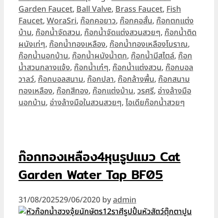
Garden Faucet
,
Ball Valve
,
Brass Faucet
,
Fish
Faucet
,
WoraSri
,
ก๊อกคอยาว
,
ก๊อกคอสั้น
,
ก๊อกตกแต่ง
บ้าน
,
ก๊อกน้ำจัดสวน
,
ก๊อกน้ำจัดแต่งสวนสวยๆ
,
ก๊อกน้ำติด
ผนังเท่ๆ
,
ก๊อกน้ำทองเหลือง
,
ก๊อกน้ำทองเหลืองโบราณ
,
ก๊อกน้ำนอกบ้าน
,
ก๊อกน้ำผนังน้ำตก
,
ก๊อกน้ำมีสไตล์
,
ก๊อก
น้ำสวนกลางแจ้ง
,
ก๊อกน้ำเก๋ๆ
,
ก๊อกน้ำแต่งสวน
,
ก๊อกบอล
วาลว์
,
ก๊อกบอลสนาม
,
ก๊อกปลา
,
ก๊อกล้างพื้น
,
ก๊อกสนาม
ทองเหลือง
,
ก๊อกสีทอง
,
ก๊อกแต่งบ้าน
,
วรศรี
,
อ่างล้างมือ
นอกบ้าน
,
อ่างล้างมือในสวนสวยๆ
,
ไอเดียก๊อกน้ำสวยๆ
ก๊อกทองเหลือง4หุนรูปแมว Cat
Garden Water Tap BF05
31/08/2025
29/06/2020
by
admin