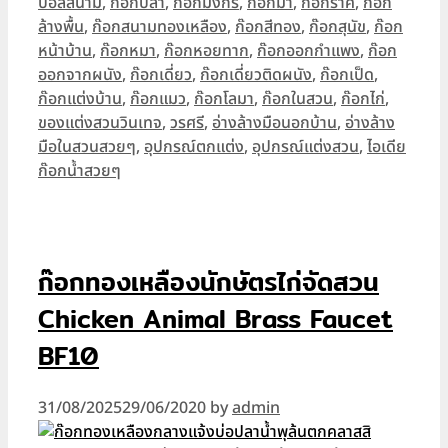
บอลสนาม
,
ก๊อกปลา
,
ก๊อกมังกร
,
ก๊อกม้า
,
ก๊อกราศี
,
ก๊อก
ล้างพื้น
,
ก๊อกสนามทองเหลือง
,
ก๊อกสีทอง
,
ก๊อกสุนัข
,
ก๊อก
หน้าบ้าน
,
ก๊อกหมา
,
ก๊อกหอยทาก
,
ก๊อกออกกำแพง
,
ก๊อก
ออกจากผนัง
,
ก๊อกเดี่ยว
,
ก๊อกเดี่ยวติดผนัง
,
ก๊อกเป็ด
,
ก๊อกแต่งบ้าน
,
ก๊อกแมว
,
ก๊อกโลมา
,
ก๊อกในสวน
,
ก๊อกไก่
,
ของแต่งสวนวินเทจ
,
วรศรี
,
อ่างล้างมือนอกบ้าน
,
อ่างล้าง
มือในสวนสวยๆ
,
อุปกรณ์ตกแต่ง
,
อุปกรณ์แต่งสวน
,
ไอเดีย
ก๊อกน้ำสวยๆ
ก๊อกทองเหลืองนักษัตรไก่จัดสวน
Chicken Animal Brass Faucet
BF10
31/08/2025
29/06/2020
by
admin