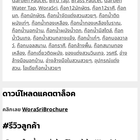
Garden Faucet
,
Bird Tap
,
Brass Faucet
,
Garden
Water Tap
,
WoraSri
,
ก๊อก12นักษัตร
,
ก๊อก12ราศี
,
ก๊อก
นก
,
ก๊อกนักษัตร
,
ก๊อกน้ำจัดแต่งสวนสวยๆ
,
ก๊อกน้ำติด
ผนังเท่ๆ
,
ก๊อกน้ำทองเหลือง
,
ก๊อกน้ำทองเหลืองโบราณ
,
ก๊อกน้ำนอกบ้าน
,
ก๊อกน้ำผนังน้ำตก
,
ก๊อกน้ำมีสไตล์
,
ก๊อก
น้ำวินเทจ
,
ก๊อกน้ำสวนกลางแจ้ง
,
ก๊อกน้ำเก๋ๆ
,
ก๊อกบอลวาล
ว์
,
ก๊อกบอลสนาม
,
ก๊อกราศี
,
ก๊อกล้างพื้น
,
ก๊อกสนามทอง
เหลือง
,
ก๊อกเดี่ยวติดผนัง
,
ของแต่งสวนวินเทจ
,
วรศรี
,
อ่าง
ล้างมือนอกบ้าน
,
อ่างล้างมือในสวนสวยๆ
,
อุปกรณ์แต่ง
สวน
,
ไอเดียก๊อกน้ำสวยๆ
ดาวน์โหลดแคตตาล็อค
คลิกเลย
WoraSriBrochure
#รีวิวลูกค้า