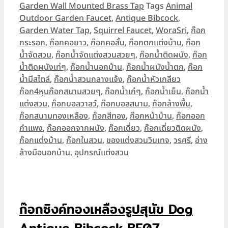
Garden Wall Mounted Brass Tap
Tags
Animal
Outdoor Garden Faucet
,
Antique Bibcock
,
Garden Water Tap
,
Squirrel Faucet
,
WoraSri
,
ก๊อก
กระรอก
,
ก๊อกคอยาว
,
ก๊อกคอสั้น
,
ก๊อกตกแต่งบ้าน
,
ก๊อก
น้ำจัดสวน
,
ก๊อกน้ำจัดแต่งสวนสวยๆ
,
ก๊อกน้ำติดผนัง
,
ก๊อก
น้ำติดผนังเท่ๆ
,
ก๊อกน้ำนอกบ้าน
,
ก๊อกน้ำผนังน้ำตก
,
ก๊อก
น้ำมีสไตล์
,
ก๊อกน้ำสวนกลางแจ้ง
,
ก๊อกน้ำหัวเกลียว
ก๊อก4หุนก๊อกสนามสวยๆ
,
ก๊อกน้ำเก๋ๆ
,
ก๊อกน้ำเย็น
,
ก๊อกน้ำ
แต่งสวน
,
ก๊อกบอลวาลว์
,
ก๊อกบอลสนาม
,
ก๊อกล้างพื้น
,
ก๊อกสนามทองเหลือง
,
ก๊อกสีทอง
,
ก๊อกหน้าบ้าน
,
ก๊อกออก
กำแพง
,
ก๊อกออกจากผนัง
,
ก๊อกเดี่ยว
,
ก๊อกเดี่ยวติดผนัง
,
ก๊อกแต่งบ้าน
,
ก๊อกในสวน
,
ของแต่งสวนวินเทจ
,
วรศรี
,
อ่าง
ล้างมือนอกบ้าน
,
อุปกรณ์แต่งสวน
ก๊อกซิงค์ทองเหลืองรูปสุนัข Dog
Antique Bibcock BF07