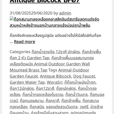
31/08/2025
29/06/2020
by
admin
ก๊อกซิงค์ทองเหลืองรูปสุนัข แต่งอย่างไรให้มีสไตล์กับก๊อก
…
Read more
Categories
ก๊อกน้ำฮวงจุ้ย 12ราศี นักษัตร
,
ก๊อกล้างพื้น
ก๊อก 2 หัว Garden Tap
,
ก๊อกล้างพื้นบอลสนามทอง
เหลืองติดผนัง Animal Outdoor Garden Wall
Mounted Brass Tap
Tags
Animal Outdoor
Garden Faucet
,
Antique Bibcock
,
Dog Faucet
,
Garden Water Tap
,
WoraSri
,
ก๊ก๊อกน้ำผนังน้ำตก
,
ก๊อก12นักษัตร
,
ก๊อก12ราศี
,
ก๊อกนักษัตร
,
ก๊อกน้ำทอง
เหลือง
,
ก๊อกน้ำทองเหลืองโบราณ
,
ก๊อกน้ำวินเทจ
,
ก๊อกบอล
วาลว์
,
ก๊อกบอลสนาม
,
ก๊อกราศี
,
ก๊อกล้างพื้น
,
ก๊อกสนาม
ทองเหลือง
,
ก๊อกสุนัข
,
ของแต่งสวนวินเทจ
,
วรศรี
,
อ่างล้าง
มือนอกบ้าน
,
อ่างล้างมือในสวนสวยๆ
,
อุปกรณ์ตกแต่ง
,