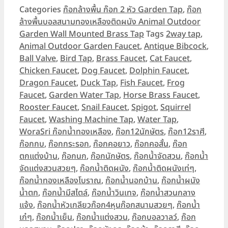
Categories
ก๊อกล้างพื้น ก๊อก 2 หัว Garden Tap
,
ก๊อก
ล้างพื้นบอลสนามทองเหลืองติดผนัง Animal Outdoor
Garden Wall Mounted Brass Tap
Tags
2way tap
,
Animal Outdoor Garden Faucet
,
Antique Bibcock
,
Ball Valve
,
Bird Tap
,
Brass Faucet
,
Cat Faucet
,
Chicken Faucet
,
Dog Faucet
,
Dolphin Faucet
,
Dragon Faucet
,
Duck Tap
,
Fish Faucet
,
Frog
Faucet
,
Garden Water Tap
,
Horse Brass Faucet
,
Rooster Faucet
,
Snail Faucet
,
Spigot
,
Squirrel
Faucet
,
Washing Machine Tap
,
Water Tap
,
WoraSri ก๊อกน้ำทองเหลือง
,
ก๊อก12นักษัตร
,
ก๊อก12ราศี
,
ก๊อกกบ
,
ก๊อกกระรอก
,
ก๊อกคอยาว
,
ก๊อกคอสั้น
,
ก๊อก
ตกแต่งบ้าน
,
ก๊อกนก
,
ก๊อกนักษัตร
,
ก๊อกน้ำจัดสวน
,
ก๊อกน้ำ
จัดแต่งสวนสวยๆ
,
ก๊อกน้ำติดผนัง
,
ก๊อกน้ำติดผนังเท่ๆ
,
ก๊อกน้ำทองเหลืองโบราณ
,
ก๊อกน้ำนอกบ้าน
,
ก๊อกน้ำผนัง
น้ำตก
,
ก๊อกน้ำมีสไตล์
,
ก๊อกน้ำวินเทจ
,
ก๊อกน้ำสวนกลาง
แจ้ง
,
ก๊อกน้ำหัวเกลียวก๊อก4หุนก๊อกสนามสวยๆ
,
ก๊อกน้ำ
เก๋ๆ
,
ก๊อกน้ำเย็น
,
ก๊อกน้ำแต่งสวน
,
ก๊อกบอลวาลว์
,
ก๊อก