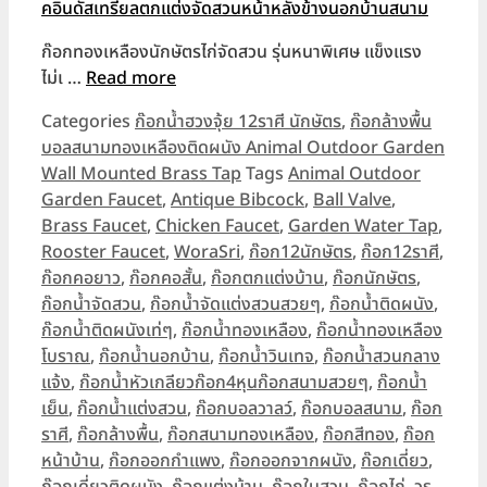
ก๊อกทองเหลืองนักษัตรไก่จัดสวน รุ่นหนาพิเศษ แข็งแรง
ไม่เ …
Read more
Categories
ก๊อกน้ำฮวงจุ้ย 12ราศี นักษัตร
,
ก๊อกล้างพื้น
บอลสนามทองเหลืองติดผนัง Animal Outdoor Garden
Wall Mounted Brass Tap
Tags
Animal Outdoor
Garden Faucet
,
Antique Bibcock
,
Ball Valve
,
Brass Faucet
,
Chicken Faucet
,
Garden Water Tap
,
Rooster Faucet
,
WoraSri
,
ก๊อก12นักษัตร
,
ก๊อก12ราศี
,
ก๊อกคอยาว
,
ก๊อกคอสั้น
,
ก๊อกตกแต่งบ้าน
,
ก๊อกนักษัตร
,
ก๊อกน้ำจัดสวน
,
ก๊อกน้ำจัดแต่งสวนสวยๆ
,
ก๊อกน้ำติดผนัง
,
ก๊อกน้ำติดผนังเท่ๆ
,
ก๊อกน้ำทองเหลือง
,
ก๊อกน้ำทองเหลือง
โบราณ
,
ก๊อกน้ำนอกบ้าน
,
ก๊อกน้ำวินเทจ
,
ก๊อกน้ำสวนกลาง
แจ้ง
,
ก๊อกน้ำหัวเกลียวก๊อก4หุนก๊อกสนามสวยๆ
,
ก๊อกน้ำ
เย็น
,
ก๊อกน้ำแต่งสวน
,
ก๊อกบอลวาลว์
,
ก๊อกบอลสนาม
,
ก๊อก
ราศี
,
ก๊อกล้างพื้น
,
ก๊อกสนามทองเหลือง
,
ก๊อกสีทอง
,
ก๊อก
หน้าบ้าน
,
ก๊อกออกกำแพง
,
ก๊อกออกจากผนัง
,
ก๊อกเดี่ยว
,
ก๊อกเดี่ยวติดผนัง
,
ก๊อกแต่งบ้าน
,
ก๊อกในสวน
,
ก๊อกไก่
,
วร