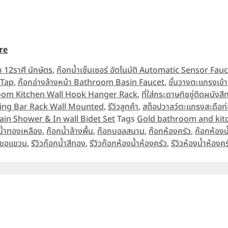
re
ย 12ราศี นักษัตร
,
ก๊อกน้ำเซ็นเซอร์ อัตโนมัติ Automatic Sensor Fau
 Tap
,
ก๊อกอ่างล้างหน้า Bathroom Basin Faucet
,
ชั้นวางตะแกรงเข
hroom Kitchen Wall Hook Hanger Rack
,
ที่ใส่กระดาษทิชชู่ติดผนัง
l Ring Bar Rack Wall Mounted
,
รีวิวลูกค้า
,
สต็อปวาลว์ตะแกรงสะดือท
Rain Shower & In wall Bidet Set
Tags
Gold bathroom and kitc
น้ำทองเหลือง
,
ก๊อกน้ำล้างพื้น
,
ก๊อกบอลสนาม
,
ก๊อกห้องครัว
,
ก๊อกห้องน
ะขอแขวน
,
รีวิวก๊อกน้ำสีทอง
,
รีวิวก๊อกห้องน้ำห้องครัว
,
รีวิวห้องน้ำห้องคร