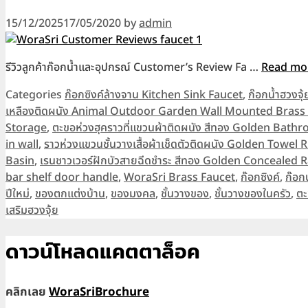
15/12/2025
17/05/2020
by
admin
รีวิวลูกค้าก๊อกน้ำและอุปกรณ์ Customer’s Review Fa …
Read mo
Categories
ก๊อกซิงค์ล้างจาน Kitchen Sink Faucet
,
ก๊อกน้ำฮวงจุ้
เหลืองติดผนัง Animal Outdoor Garden Wall Mounted Brass
Storage
,
ตะขอห่วงฮุคราวที่แขวนผ้าติดผนัง สีทอง Golden Bat
in wall
,
ราวห่วงแขวนชั้นวางเสื้อผ้าเช็ดตัวติดผนัง Golden Towe
Basin
,
เรนชาวเวอร์ฝักบัวสายฉีดชำระ สีทอง Golden Concealed 
bar shelf door handle
,
WoraSri Brass Faucet
,
ก๊อกซิงค์
,
ก๊อก
ปีใหม่
,
ของตกแต่งบ้าน
,
ของมงคล
,
ชั้นวางของ
,
ชั้นวางของในครัว
,
ต
เสริมฮวงจุ้ย
ดาวน์โหลดแคตตาล็อค
คลิกเลย
WoraSriBrochure