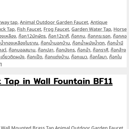
Tags
2way tap
,
Animal Outdoor Garden Faucet
,
Antique
ck Tap
,
Fish Faucet
,
Frog Faucet
,
Garden Water Tap
,
Horse
องเหลือง
,
ก๊อก12นักษัตร
,
ก๊อก12ราศี
,
ก๊อกกบ
,
ก๊อกกระรอก
,
ก๊อกคอ
กน้ำทองเหลืองโบราณ
,
ก๊อกน้ำนอกบ้าน
,
ก๊อกน้ำผนังน้ำตก
,
ก๊อกน้ำมี
ลว์
,
ก๊อกบอลสนาม
,
ก๊อกปลา
,
ก๊อกมังกร
,
ก๊อกม้า
,
ก๊อกราศี
,
ก๊อกล้าง
เดี่ยวติดผนัง
,
ก๊อกเป็ด
,
ก๊อกแต่งบ้าน
,
ก๊อกแมว
,
ก๊อกโลมา
,
ก๊อกใน
ๆ
 Tap in Wall Fountain BF11
Tags
n Wall Mounted Brass Tap
Animal Outdoor Garden Faucet
,