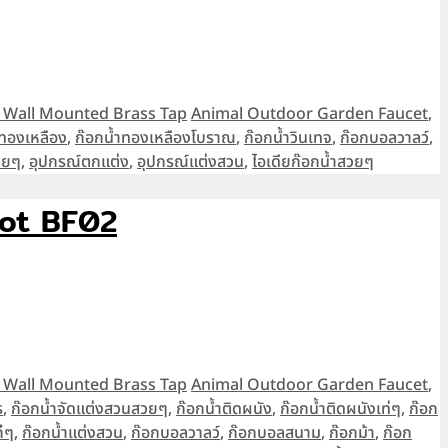
Tags
n Wall Mounted Brass Tap
Animal Outdoor Garden Faucet
,
ำทองเหลือง
,
ก๊อกน้ำทองเหลืองโบราณ
,
ก๊อกน้ำวินเทจ
,
ก๊อกบอลวาลว์
,
วยๆ
,
อุปกรณ์ตกแต่ง
,
อุปกรณ์แต่งสวน
,
ไอเดียก๊อกน้ำสวยๆ
got BF02
Tags
n Wall Mounted Brass Tap
Animal Outdoor Garden Faucet
,
ร
,
ก๊อกน้ำจัดแต่งสวนสวยๆ
,
ก๊อกน้ำติดผนัง
,
ก๊อกน้ำติดผนังเท่ๆ
,
ก๊อก
ก๋ๆ
,
ก๊อกน้ำแต่งสวน
,
ก๊อกบอลวาลว์
,
ก๊อกบอลสนาม
,
ก๊อกม้า
,
ก๊อก