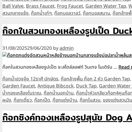
Ball Valve
,
Brass Faucet
,
Frog Faucet
,
Garden Water Tap
,
W
สวนกลางแจ้ง
,
ก๊อกน้ำเก๋ๆ
,
ก๊อกบอลวาลว์
,
ก๊อกบอลสนาม
,
ก๊อกล้างพื
ก๊อกในสวนทองเหลืองรูปเป็ด Du
31/08/2025
29/06/2020
by
admin
ก๊อกในสวนทองเหลืองรูปเป็ด จะสไตล์ลอฟท์ วินเทจ โมเดิร์น …
Read
Categories
ก๊อกน้ำฮวงจุ้ย 12ราศี นักษัตร
,
ก๊อกล้างพื้น ก๊อก 2 หัว Garden Tap
Garden Faucet
,
Antique Bibcock
,
Duck Tap
,
Garden Water
น้ำทองเหลืองโบราณ
,
ก๊อกน้ำนอกบ้าน
,
ก๊อกน้ำหัวเกลียวก๊อก4หุนก
ผนัง
,
ก๊อกเดี่ยว
,
ก๊อกเป็ด
,
ก๊อกแต่งบ้าน
,
ก๊อกในสวน
,
ของแต่งสวนวิ
ก๊อกซิงค์ทองเหลืองรูปสุนัข Do