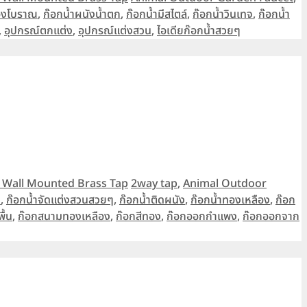
ืองโบราณ
,
ก๊อกน้ำผนังน้ำตก
,
ก๊อกน้ำมีสไตล์
,
ก๊อกน้ำวินเทจ
,
ก๊อกน้ำ
,
อุปกรณ์ตกแต่ง
,
อุปกรณ์แต่งสวน
,
ไอเดียก๊อกน้ำสวยๆ
Tags
n Wall Mounted Brass Tap
2way tap
,
Animal Outdoor
น
,
ก๊อกน้ำจัดแต่งสวนสวยๆ
,
ก๊อกน้ำติดผนัง
,
ก๊อกน้ำทองเหลือง
,
ก๊อก
ื้น
,
ก๊อกสนามทองเหลือง
,
ก๊อกสีทอง
,
ก๊อกออกกำแพง
,
ก๊อกออกจาก