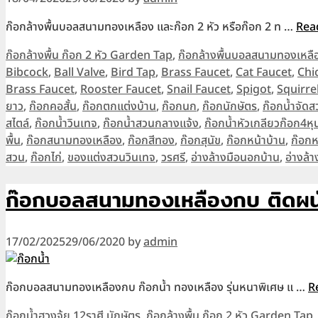
ก๊อกล้างพื้นบอลสนามทองเหลือง และก๊อก 2 หัว หรือก๊อก 2 ท …
Rea
Categories
ก๊อกล้างพื้น ก๊อก 2 หัว Garden Tap
,
ก๊อกล้างพื้นบอลสนามทองเห
Bibcock
,
Ball Valve
,
Bird Tap
,
Brass Faucet
,
Cat Faucet
,
Chi
Brass Faucet
,
Rooster Faucet
,
Snail Faucet
,
Spigot
,
Squirre
ยาว
,
ก๊อกคอสั้น
,
ก๊อกตกแต่งบ้าน
,
ก๊อกนก
,
ก๊อกนักษัตร
,
ก๊อกน้ำจัดส
สไตล์
,
ก๊อกน้ำวินเทจ
,
ก๊อกน้ำสวนกลางแจ้ง
,
ก๊อกน้ำหัวเกลียวก๊อก4
พื้น
,
ก๊อกสนามทองเหลือง
,
ก๊อกสีทอง
,
ก๊อกสุนัข
,
ก๊อกหน้าบ้าน
,
ก๊อก
สวน
,
ก๊อกไก่
,
ของแต่งสวนวินเทจ
,
วรศรี
,
อ่างล้างมือนอกบ้าน
,
อ่างล้
ก๊อกบอลสนามทองเหลืองกบ ติดผน
17/02/2025
29/06/2020
by
admin
ก๊อกบอลสนามทองเหลืองกบ ก๊อกน้ำ ทองเหลือง รุ่นหนาพิเศษ แ …
R
Categories
ก๊อกน้ำฮวงจุ้ย 12ราศี นักษัตร
,
ก๊อกล้างพื้น ก๊อก 2 หัว Garden Tap