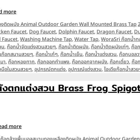
d more
ลืองติดผนัง Animal Outdoor Garden Wall Mounted Brass Tap
cken Faucet
,
Dog Faucet
,
Dolphin Faucet
,
Dragon Faucet
,
Du
l Faucet
,
Washing Machine Tap
,
Water Tap
,
WoraSri ก๊อกน้ำท
วน
,
ก๊อกน้ำจัดแต่งสวนสวยๆ
,
ก๊อกน้ำติดผนัง
,
ก๊อกน้ำติดผนังเท่ๆ
,
ก๊อ
หุนก๊อกสนามสวยๆ
,
ก๊อกน้ำเก๋ๆ
,
ก๊อกน้ำเย็น
,
ก๊อกน้ำแต่งสวน
,
ก๊อกบอลวา
หมา
,
ก๊อกหอยทาก
,
ก๊อกออกกำแพง
,
ก๊อกออกจากผนัง
,
ก๊อกเดี่ยว
,
ก๊อก
างมือในสวนสวยๆ
,
อุปกรณ์ตกแต่ง
,
อุปกรณ์แต่งสวน
,
ไอเดียก๊อกน้ำสวย
ังตกแต่งสวน Brass Frog Spigot
ead more
,
ก๊อกล้างพื้นบอลสนามทองเหลืองติดผนัง Animal Outdoor Garde