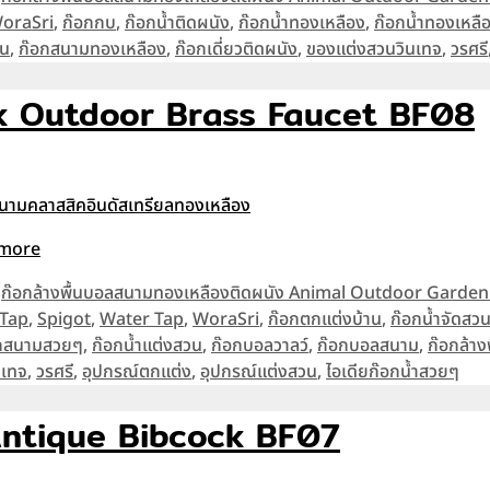
oraSri
,
ก๊อกกบ
,
ก๊อกน้ำติดผนัง
,
ก๊อกน้ำทองเหลือง
,
ก๊อกน้ำทองเหล
้น
,
ก๊อกสนามทองเหลือง
,
ก๊อกเดี่ยวติดผนัง
,
ของแต่งสวนวินเทจ
,
วรศรี
ck Outdoor Brass Faucet BF08
 more
,
ก๊อกล้างพื้นบอลสนามทองเหลืองติดผนัง Animal Outdoor Garde
 Tap
,
Spigot
,
Water Tap
,
WoraSri
,
ก๊อกตกแต่งบ้าน
,
ก๊อกน้ำจัดสว
๊อกสนามสวยๆ
,
ก๊อกน้ำแต่งสวน
,
ก๊อกบอลวาลว์
,
ก๊อกบอลสนาม
,
ก๊อกล้างพ
นเทจ
,
วรศรี
,
อุปกรณ์ตกแต่ง
,
อุปกรณ์แต่งสวน
,
ไอเดียก๊อกน้ำสวยๆ
g Antique Bibcock BF07