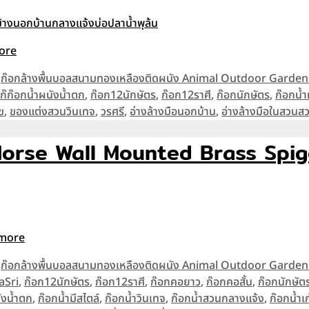
ore
,
ก๊อกล้างพื้นบอลสนามทองเหลืองติดผนัง Animal Outdoor Garde
ก๊ก๊อกน้ำผนังน้ำตก
,
ก๊อก12นักษัตร
,
ก๊อก12ราศี
,
ก๊อกนักษัตร
,
ก๊อกน้
ข
,
ของแต่งสวนวินเทจ
,
วรศรี
,
อ่างล้างมือนอกบ้าน
,
อ่างล้างมือในสวนส
้า Horse Wall Mounted Brass Spi
more
,
ก๊อกล้างพื้นบอลสนามทองเหลืองติดผนัง Animal Outdoor Garde
aSri
,
ก๊อก12นักษัตร
,
ก๊อก12ราศี
,
ก๊อกคอยาว
,
ก๊อกคอสั้น
,
ก๊อกนักษัต
ังน้ำตก
,
ก๊อกน้ำมีสไตล์
,
ก๊อกน้ำวินเทจ
,
ก๊อกน้ำสวนกลางแจ้ง
,
ก๊อกน้ำเ