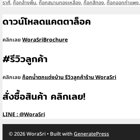
ราศี
,
ก๊อกล้างพื้น
,
ก๊อกสนามทองเหลือง
,
ก๊อกสีทอง
,
ก๊อกออกกำแพง
ดาวน์โหลดแคตตาล็อค
คลิกเลย
WoraSriBrochure
#รีวิวลูกค้า
คลิกเลย
ก๊อกน้ำตกแต่งบ้าน รีวิวลูกค้าร้าน WoraSri
สั่งซื้อสินค้า คลิกเลย!
LINE : @WoraSri
© 2026 WoraSri
• Built with
GeneratePress