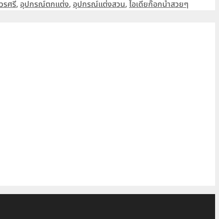
วรศรี
,
อุปกรณ์ตกแต่ง
,
อุปกรณ์แต่งสวน
,
ไอเดียก๊อกน้ำสวยๆ