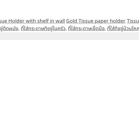
Tags
issue Holder with shelf in wall
Gold Tissue paper holder
,
Tiss
ชู่ติดผนัง
,
ที่ใส่กระดาษทิชชู่ในครัว
,
ที่ใส่กระดาษเช็ดมือ
,
ที่ใส่ทิชชู่ม้วนให