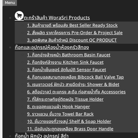
Menu
ตะกร้าสินค้า WoraSri Products
1. สินค้าขายดี พร้อมส่ง Best Seller Ready Stock
2. สั่งผลิต ราคาโครงการ Pre-Order & Project Sale
3. ลดพิเศษ สินค้าตำหนิ Discount QC PRODUCT
ก๊อกและอุปกรณ์ห้องน้ำห้องครัวสีทอง
1. ก๊อกอ่างล้างหน้า Bathroom Basin Faucet
2. ก๊อกซิงค์ล้างจาน Kitchen Sink Faucet
3. ก๊อกน้ำเซ็นเซอร์ อัตโนมัติ Sensor Faucet
4. ก๊อกบอลสนามทองเหลือง Bibcock Ball Valve Tap
5. เรนชาวเวอร์ ฝักบัว สายฉีดชำระ Shower & Bidet
6. สต็อปวาลว์ ตะแกรง สะดือ ท่อสายน้ำทิ้ง Accessories
7. ที่ใส่กระดาษทิชชู่ติดผนัง Tissue Holder
8. ตะขอฮุคแขวนผ้า Hook Hanger
9. ราวแขวน ชั้นวาง Towel Bar Rack
10. ชั้นวางของที่วางสบู่ Shelf & Soap Holder
11. มือจับประตูทองเหลือง Brass Door Handle
ก๊อกน้ำ ฝักบัว อุปกรณ์ สีดำ