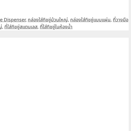
ue Dispenser
,
กล่องใส่ทิชชู่ม้วนใหญ่
,
กล่องใส่ทิชชู่แบบแผ่น
,
ที่วางมือ
ญ่
,
ที่ใส่ทิชชู่สแตนเลส
,
ที่ใส่ทิชชู่ในห้องน้ำ