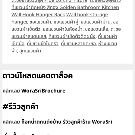
Categories
ตะขอขาแขวนฮุค Pipe Loft Furniture
,
ตะขอห่วงฮุคราว
ที่แขวนผ้าติดผนัง สีทอง Golden Bathroom Kitchen
Tags
Wall Hook Hanger Rack
Wall hook storage
hanger
,
ขอแขวนผ้า
,
ขอแขวนผ้าคู่
,
ขอแขวนผ้าม่าน
,
ขอ
แขวนผ้าเช็ดตัว
,
ขอแขวนผ้าในห้องน้ำ
,
ขอแขวนเสื้อ
,
ตะขอ
แขวนผ้าสแตนเลส
,
ที่แขวนผ้าเช็ดตัวติดผนัง
,
ที่แขวนผ้า
เช็ดมือ
,
ที่แขวนผ้าในครัว
,
ที่แขวนหลายตะขอ
,
ห่วงแขวน
ผ้า
,
ฮุกแขวนผ้า
ดาวน์โหลดแคตตาล็อค
คลิกเลย
WoraSriBrochure
#รีวิวลูกค้า
คลิกเลย
ก๊อกน้ำตกแต่งบ้าน รีวิวลูกค้าร้าน WoraSri