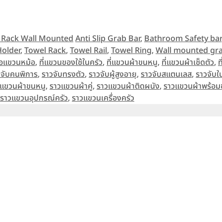
Tags
Bar Rack Wall Mounted
Anti Slip Grab Bar
,
Bathroom Safety bar
Holder
,
Towel Rack
,
Towel Rail
,
Towel Ring
,
Wall mounted gra
อแขวนหม้อ
,
ที่แขวนของใช้ในครัว
,
ที่แขวนผ้าขนหนู
,
ที่แขวนผ้าเช็ดตัว
,
ท
วจับคนพิการ
,
ราวจับทรงตัว
,
ราวจับผู้สูงอายุ
,
ราวจับสแตนเลส
,
ราวจับใ
แขวนผ้าขนหนู
,
ราวแขวนผ้าคู่
,
ราวแขวนผ้าติดผนัง
,
ราวแขวนผ้าพร้อม
ราวแขวนอุปกรณ์ครัว
,
ราวแขวนเครื่องครัว