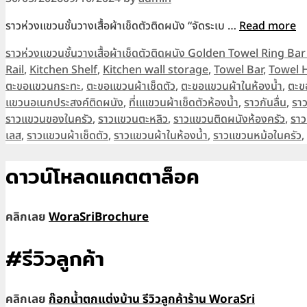
ราวห่วงแขวนชั้นวางเสื้อผ้าเช็ดตัวติดผนัง “จัดระเบ …
Read more
Categories
ราวห่วงแขวนชั้นวางเสื้อผ้าเช็ดตัวติดผนัง Golden Towel Ring 
Rail
,
Kitchen Shelf
,
Kitchen wall storage
,
Towel Bar
,
Towel 
ตะขอแขวนกระทะ
,
ตะขอแขวนผ้าเช็ดตัว
,
ตะขอแขวนผ้าในห้องน้ำ
,
ตะข
แขวนอเนกประสงค์ติดผนัง
,
ที่แแขวนผ้าเช็ดตัวห้องน้ำ
,
ราวกันลื่น
,
รา
ราวแขวนของในครัว
,
ราวแขวนตะหลิว
,
ราวแขวนติดผนังห้องครัว
,
ราว
เลส
,
ราวแขวนผ้าเช็ดตัว
,
ราวแขวนผ้าในห้องน้ำ
,
ราวแขวนหม้อในครัว
,
ดาวน์โหลดแคตตาล็อค
คลิกเลย
WoraSriBrochure
#รีวิวลูกค้า
คลิกเลย
ก๊อกน้ำตกแต่งบ้าน รีวิวลูกค้าร้าน WoraSri