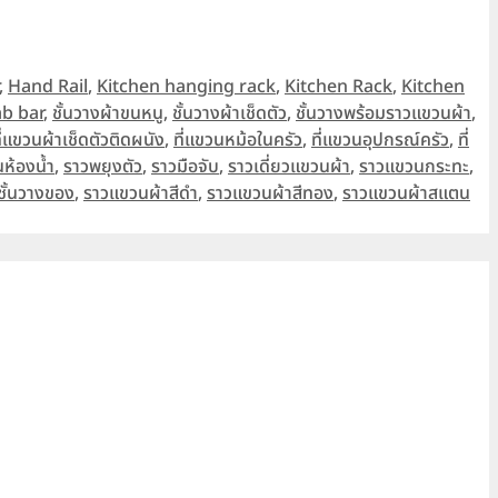
,
Hand Rail
,
Kitchen hanging rack
,
Kitchen Rack
,
Kitchen
b bar
,
ชั้นวางผ้าขนหนู
,
ชั้นวางผ้าเช็ดตัว
,
ชั้นวางพร้อมราวแขวนผ้า
,
ี่แขวนผ้าเช็ดตัวติดผนัง
,
ที่แขวนหม้อในครัว
,
ที่แขวนอุปกรณ์ครัว
,
ที่
นห้องน้ำ
,
ราวพยุงตัว
,
ราวมือจับ
,
ราวเดี่ยวแขวนผ้า
,
ราวแขวนกระทะ
,
ชั้นวางของ
,
ราวแขวนผ้าสีดำ
,
ราวแขวนผ้าสีทอง
,
ราวแขวนผ้าสแตน