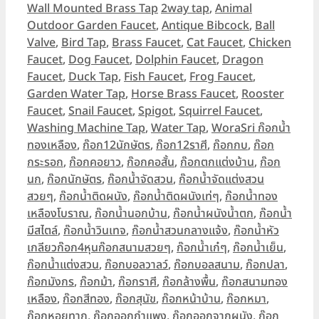
Tags
Wall Mounted Brass Tap
2way tap
,
Animal
Outdoor Garden Faucet
,
Antique Bibcock
,
Ball
Valve
,
Bird Tap
,
Brass Faucet
,
Cat Faucet
,
Chicken
Faucet
,
Dog Faucet
,
Dolphin Faucet
,
Dragon
Faucet
,
Duck Tap
,
Fish Faucet
,
Frog Faucet
,
Garden Water Tap
,
Horse Brass Faucet
,
Rooster
Faucet
,
Snail Faucet
,
Spigot
,
Squirrel Faucet
,
Washing Machine Tap
,
Water Tap
,
WoraSri ก๊อกน้ำ
ทองเหลือง
,
ก๊อก12นักษัตร
,
ก๊อก12ราศี
,
ก๊อกกบ
,
ก๊อก
กระรอก
,
ก๊อกคอยาว
,
ก๊อกคอสั้น
,
ก๊อกตกแต่งบ้าน
,
ก๊อก
นก
,
ก๊อกนักษัตร
,
ก๊อกน้ำจัดสวน
,
ก๊อกน้ำจัดแต่งสวน
สวยๆ
,
ก๊อกน้ำติดผนัง
,
ก๊อกน้ำติดผนังเท่ๆ
,
ก๊อกน้ำทอง
เหลืองโบราณ
,
ก๊อกน้ำนอกบ้าน
,
ก๊อกน้ำผนังน้ำตก
,
ก๊อกน้ำ
มีสไตล์
,
ก๊อกน้ำวินเทจ
,
ก๊อกน้ำสวนกลางแจ้ง
,
ก๊อกน้ำหัว
เกลียวก๊อก4หุนก๊อกสนามสวยๆ
,
ก๊อกน้ำเก๋ๆ
,
ก๊อกน้ำเย็น
,
ก๊อกน้ำแต่งสวน
,
ก๊อกบอลวาลว์
,
ก๊อกบอลสนาม
,
ก๊อกปลา
,
ก๊อกมังกร
,
ก๊อกม้า
,
ก๊อกราศี
,
ก๊อกล้างพื้น
,
ก๊อกสนามทอง
เหลือง
,
ก๊อกสีทอง
,
ก๊อกสุนัข
,
ก๊อกหน้าบ้าน
,
ก๊อกหมา
,
ก๊อกหอยทาก
,
ก๊อกออกกำแพง
,
ก๊อกออกจากผนัง
,
ก๊อก