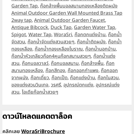
Garden Tap
,
ก๊อกล้างพื้นบอลสนามทองเหลืองติดผนัง
Animal Outdoor Garden Wall Mounted Brass Tap
Tags
2way tap
,
Animal Outdoor Garden Faucet
,
Antique Bibcock
,
Duck Tap
,
Garden Water Tap
,
Spigot
,
Water Tap
,
WoraSri
,
ก๊อกตกแต่งบ้าน
,
ก๊อกน้ำ
จัดสวน
,
ก๊อกน้ำจัดแต่งสวนสวยๆ
,
ก๊อกน้ำติดผนัง
,
ก๊อกน้ำ
ทองเหลือง
,
ก๊อกน้ำทองเหลืองโบราณ
,
ก๊อกน้ำนอกบ้าน
,
ก๊อกน้ำหัวเกลียวก๊อก4หุนก๊อกสนามสวยๆ
,
ก๊อกน้ำแต่ง
สวน
,
ก๊อกบอลวาลว์
,
ก๊อกบอลสนาม
,
ก๊อกล้างพื้น
,
ก๊อก
สนามทองเหลือง
,
ก๊อกสีทอง
,
ก๊อกออกกำแพง
,
ก๊อกออก
จากผนัง
,
ก๊อกเดี่ยว
,
ก๊อกเป็ด
,
ก๊อกแต่งบ้าน
,
ก๊อกในสวน
,
ของแต่งสวนวินเทจ
,
วรศรี
,
อุปกรณ์ตกแต่ง
,
อุปกรณ์แต่ง
สวน
,
ไอเดียก๊อกน้ำสวยๆ
ดาวน์โหลดแคตตาล็อค
คลิกเลย
WoraSriBrochure