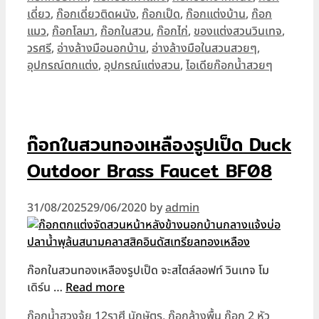
เดี่ยว
,
ก๊อกเดี่ยวติดผนัง
,
ก๊อกเป็ด
,
ก๊อกแต่งบ้าน
,
ก๊อก
แมว
,
ก๊อกโลมา
,
ก๊อกในสวน
,
ก๊อกไก่
,
ของแต่งสวนวินเทจ
,
วรศรี
,
อ่างล้างมือนอกบ้าน
,
อ่างล้างมือในสวนสวยๆ
,
อุปกรณ์ตกแต่ง
,
อุปกรณ์แต่งสวน
,
ไอเดียก๊อกน้ำสวยๆ
ก๊อกในสวนทองเหลืองรูปเป็ด Duck
Outdoor Brass Faucet BF08
31/08/2025
29/06/2020
by
admin
ก๊อกในสวนทองเหลืองรูปเป็ด จะสไตล์ลอฟท์ วินเทจ โม
เดิร์น …
Read more
Categories
ก๊อกน้ำฮวงจุ้ย 12ราศี นักษัตร
,
ก๊อกล้างพื้น ก๊อก 2 หัว