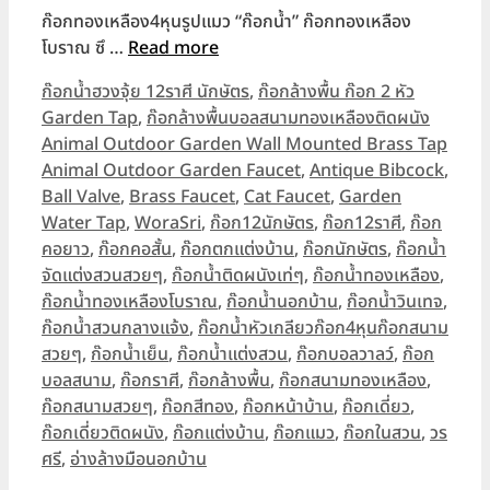
ก๊อกทองเหลือง4หุนรูปแมว “ก๊อกน้ำ” ก๊อกทองเหลือง
โบราณ ซึ …
Read more
Categories
ก๊อกน้ำฮวงจุ้ย 12ราศี นักษัตร
,
ก๊อกล้างพื้น ก๊อก 2 หัว
Garden Tap
,
ก๊อกล้างพื้นบอลสนามทองเหลืองติดผนัง
Animal Outdoor Garden Wall Mounted Brass Tap
Tags
Animal Outdoor Garden Faucet
,
Antique Bibcock
,
Ball Valve
,
Brass Faucet
,
Cat Faucet
,
Garden
Water Tap
,
WoraSri
,
ก๊อก12นักษัตร
,
ก๊อก12ราศี
,
ก๊อก
คอยาว
,
ก๊อกคอสั้น
,
ก๊อกตกแต่งบ้าน
,
ก๊อกนักษัตร
,
ก๊อกน้ำ
จัดแต่งสวนสวยๆ
,
ก๊อกน้ำติดผนังเท่ๆ
,
ก๊อกน้ำทองเหลือง
,
ก๊อกน้ำทองเหลืองโบราณ
,
ก๊อกน้ำนอกบ้าน
,
ก๊อกน้ำวินเทจ
,
ก๊อกน้ำสวนกลางแจ้ง
,
ก๊อกน้ำหัวเกลียวก๊อก4หุนก๊อกสนาม
สวยๆ
,
ก๊อกน้ำเย็น
,
ก๊อกน้ำแต่งสวน
,
ก๊อกบอลวาลว์
,
ก๊อก
บอลสนาม
,
ก๊อกราศี
,
ก๊อกล้างพื้น
,
ก๊อกสนามทองเหลือง
,
ก๊อกสนามสวยๆ
,
ก๊อกสีทอง
,
ก๊อกหน้าบ้าน
,
ก๊อกเดี่ยว
,
ก๊อกเดี่ยวติดผนัง
,
ก๊อกแต่งบ้าน
,
ก๊อกแมว
,
ก๊อกในสวน
,
วร
ศรี
,
อ่างล้างมือนอกบ้าน