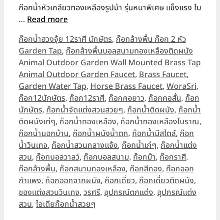
ก๊อกน้ำหัวเกลียวทองเหลืองรูปม้า รุ่นหนาพิเศษ แข็งแรง ไม
…
Read more
Categories
ก๊อกน้ำฮวงจุ้ย 12ราศี นักษัตร
,
ก๊อกล้างพื้น ก๊อก 2 หัว
Garden Tap
,
ก๊อกล้างพื้นบอลสนามทองเหลืองติดผนัง
Animal Outdoor Garden Wall Mounted Brass Tap
Tags
Animal Outdoor Garden Faucet
,
Brass Faucet
,
Garden Water Tap
,
Horse Brass Faucet
,
WoraSri
,
ก๊อก12นักษัตร
,
ก๊อก12ราศี
,
ก๊อกคอยาว
,
ก๊อกคอสั้น
,
ก๊อก
นักษัตร
,
ก๊อกน้ำจัดแต่งสวนสวยๆ
,
ก๊อกน้ำติดผนัง
,
ก๊อกน้ำ
ติดผนังเท่ๆ
,
ก๊อกน้ำทองเหลือง
,
ก๊อกน้ำทองเหลืองโบราณ
,
ก๊อกน้ำนอกบ้าน
,
ก๊อกน้ำผนังน้ำตก
,
ก๊อกน้ำมีสไตล์
,
ก๊อก
น้ำวินเทจ
,
ก๊อกน้ำสวนกลางแจ้ง
,
ก๊อกน้ำเก๋ๆ
,
ก๊อกน้ำแต่ง
สวน
,
ก๊อกบอลวาลว์
,
ก๊อกบอลสนาม
,
ก๊อกม้า
,
ก๊อกราศี
,
ก๊อกล้างพื้น
,
ก๊อกสนามทองเหลือง
,
ก๊อกสีทอง
,
ก๊อกออก
กำแพง
,
ก๊อกออกจากผนัง
,
ก๊อกเดี่ยว
,
ก๊อกเดี่ยวติดผนัง
,
ของแต่งสวนวินเทจ
,
วรศรี
,
อุปกรณ์ตกแต่ง
,
อุปกรณ์แต่ง
สวน
,
ไอเดียก๊อกน้ำสวยๆ