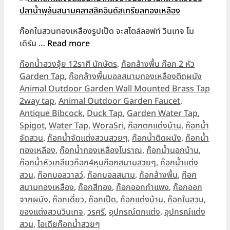
ก๊อกในสวนทองเหลืองรูปเป็ด จะสไตล์ลอฟท์ วินเทจ โม
เดิร์น …
Read more
Categories
ก๊อกน้ำฮวงจุ้ย 12ราศี นักษัตร
,
ก๊อกล้างพื้น ก๊อก 2 หัว
Garden Tap
,
ก๊อกล้างพื้นบอลสนามทองเหลืองติดผนัง
Animal Outdoor Garden Wall Mounted Brass Tap
Tags
2way tap
,
Animal Outdoor Garden Faucet
,
Antique Bibcock
,
Duck Tap
,
Garden Water Tap
,
Spigot
,
Water Tap
,
WoraSri
,
ก๊อกตกแต่งบ้าน
,
ก๊อกน้ำ
จัดสวน
,
ก๊อกน้ำจัดแต่งสวนสวยๆ
,
ก๊อกน้ำติดผนัง
,
ก๊อกน้ำ
ทองเหลือง
,
ก๊อกน้ำทองเหลืองโบราณ
,
ก๊อกน้ำนอกบ้าน
,
ก๊อกน้ำหัวเกลียวก๊อก4หุนก๊อกสนามสวยๆ
,
ก๊อกน้ำแต่ง
สวน
,
ก๊อกบอลวาลว์
,
ก๊อกบอลสนาม
,
ก๊อกล้างพื้น
,
ก๊อก
สนามทองเหลือง
,
ก๊อกสีทอง
,
ก๊อกออกกำแพง
,
ก๊อกออก
จากผนัง
,
ก๊อกเดี่ยว
,
ก๊อกเป็ด
,
ก๊อกแต่งบ้าน
,
ก๊อกในสวน
,
ของแต่งสวนวินเทจ
,
วรศรี
,
อุปกรณ์ตกแต่ง
,
อุปกรณ์แต่ง
สวน
,
ไอเดียก๊อกน้ำสวยๆ