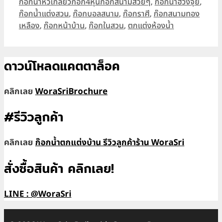
ก๊อกน้ำหัวเกลียวก๊อก4หุนก๊อกสนามสวยๆ
,
ก๊อกน้ำฮวงจุ้ย
,
ก๊อกน้ำแต่งสวน
,
ก๊อกบอลสนาม
,
ก๊อกราศี
,
ก๊อกสนามทอง
เหลือง
,
ก๊อกหน้าบ้าน
,
ก๊อกในสวน
,
ตกแต่งห้องน้ำ
ดาวน์โหลดแคตตาล็อค
คลิกเลย
WoraSriBrochure
#รีวิวลูกค้า
คลิกเลย
ก๊อกน้ำตกแต่งบ้าน รีวิวลูกค้าร้าน WoraSri
สั่งซื้อสินค้า คลิกเลย!
LINE : @WoraSri