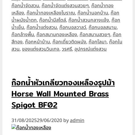
ก๊อกน้ำจัดสวน
,
ก๊อกน้ำจัดแต่งสวนสวยๆ
,
ก๊อกน้ำทอง
เหลือง
,
ก๊อกน้ำทองเหลืองโบราณ
,
ก๊อกน้ำนอกบ้าน
,
ก๊อก
น้ำผนังน้ำตก
,
ก๊อกน้ำมีสไตล์
,
ก๊อกน้ำสวนกลางแจ้ง
,
ก๊อก
น้ำเย็น
,
ก๊อกน้ำแต่งสวน
,
ก๊อกบอลวาลว์
,
ก๊อกบอลสนาม
,
ก๊อกล้างพื้น
,
ก๊อกสนามทองเหลือง
,
ก๊อกสนามสวยๆ
,
ก๊อก
สีทอง
,
ก๊อกหน้าบ้าน
,
ก๊อกเดี่ยวติดผนัง
,
ก๊อกโลมา
,
ก๊อกใน
สวน
,
ของแต่งสวนวินเทจ
,
วรศรี
,
อุปกรณ์แต่งสวน
ก๊อกน้ำหัวเกลียวทองเหลืองรูปม้า
Horse Wall Mounted Brass
Spigot BF02
31/08/2025
29/06/2020
by
admin