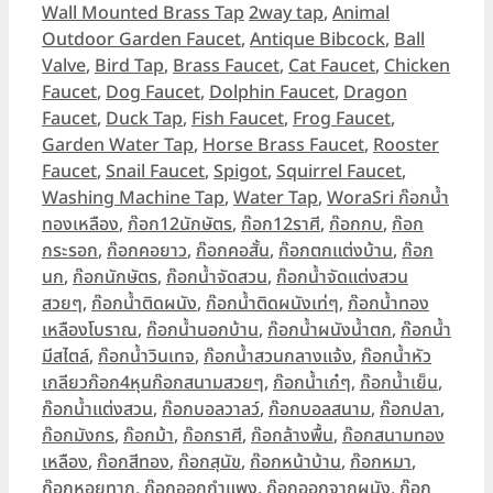
Tags
Wall Mounted Brass Tap
2way tap
,
Animal
Outdoor Garden Faucet
,
Antique Bibcock
,
Ball
Valve
,
Bird Tap
,
Brass Faucet
,
Cat Faucet
,
Chicken
Faucet
,
Dog Faucet
,
Dolphin Faucet
,
Dragon
Faucet
,
Duck Tap
,
Fish Faucet
,
Frog Faucet
,
Garden Water Tap
,
Horse Brass Faucet
,
Rooster
Faucet
,
Snail Faucet
,
Spigot
,
Squirrel Faucet
,
Washing Machine Tap
,
Water Tap
,
WoraSri ก๊อกน้ำ
ทองเหลือง
,
ก๊อก12นักษัตร
,
ก๊อก12ราศี
,
ก๊อกกบ
,
ก๊อก
กระรอก
,
ก๊อกคอยาว
,
ก๊อกคอสั้น
,
ก๊อกตกแต่งบ้าน
,
ก๊อก
นก
,
ก๊อกนักษัตร
,
ก๊อกน้ำจัดสวน
,
ก๊อกน้ำจัดแต่งสวน
สวยๆ
,
ก๊อกน้ำติดผนัง
,
ก๊อกน้ำติดผนังเท่ๆ
,
ก๊อกน้ำทอง
เหลืองโบราณ
,
ก๊อกน้ำนอกบ้าน
,
ก๊อกน้ำผนังน้ำตก
,
ก๊อกน้ำ
มีสไตล์
,
ก๊อกน้ำวินเทจ
,
ก๊อกน้ำสวนกลางแจ้ง
,
ก๊อกน้ำหัว
เกลียวก๊อก4หุนก๊อกสนามสวยๆ
,
ก๊อกน้ำเก๋ๆ
,
ก๊อกน้ำเย็น
,
ก๊อกน้ำแต่งสวน
,
ก๊อกบอลวาลว์
,
ก๊อกบอลสนาม
,
ก๊อกปลา
,
ก๊อกมังกร
,
ก๊อกม้า
,
ก๊อกราศี
,
ก๊อกล้างพื้น
,
ก๊อกสนามทอง
เหลือง
,
ก๊อกสีทอง
,
ก๊อกสุนัข
,
ก๊อกหน้าบ้าน
,
ก๊อกหมา
,
ก๊อกหอยทาก
,
ก๊อกออกกำแพง
,
ก๊อกออกจากผนัง
,
ก๊อก