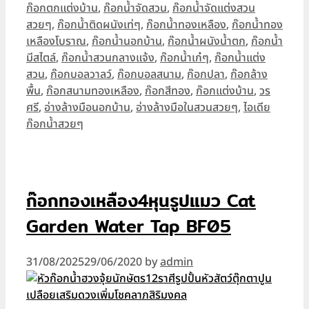
ก๊อกตกแต่งบ้าน
,
ก๊อกน้ำจัดสวน
,
ก๊อกน้ำจัดแต่งสวน
สวยๆ
,
ก๊อกน้ำติดผนังเท่ๆ
,
ก๊อกน้ำทองเหลือง
,
ก๊อกน้ำทอง
เหลืองโบราณ
,
ก๊อกน้ำนอกบ้าน
,
ก๊อกน้ำผนังน้ำตก
,
ก๊อกน้ำ
มีสไตล์
,
ก๊อกน้ำสวนกลางแจ้ง
,
ก๊อกน้ำเก๋ๆ
,
ก๊อกน้ำแต่ง
สวน
,
ก๊อกบอลวาลว์
,
ก๊อกบอลสนาม
,
ก๊อกปลา
,
ก๊อกล้าง
พื้น
,
ก๊อกสนามทองเหลือง
,
ก๊อกสีทอง
,
ก๊อกแต่งบ้าน
,
วร
ศรี
,
อ่างล้างมือนอกบ้าน
,
อ่างล้างมือในสวนสวยๆ
,
ไอเดีย
ก๊อกน้ำสวยๆ
ก๊อกทองเหลือง4หุนรูปแมว Cat
Garden Water Tap BF05
31/08/2025
29/06/2020
by
admin