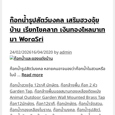
ก๊อกน้ำรูปสัตว์มงคล เสริมฮวงจุ้ย
บ้าน เรียกโชคลาภ เงินทองไหลมาเท
มา WoraSri
24/02/2026
16/04/2020
by
admin
ก๊อกน้ำรูปสัตว์มงคล หลายคนอาจมองว่าก๊อกน้ำในสวนหรือ
ในบ้ …
Read more
Categories
ก๊อกน้ำฮวงจุ้ย 12ราศี นักษัตร
,
ก๊อกล้างพื้น ก๊อก 2 หัว
Garden Tap
,
ก๊อกล้างพื้นบอลสนามทองเหลืองติดผนัง
Animal Outdoor Garden Wall Mounted Brass Tap
Tags
ก๊อก12นักษัตร
,
ก๊อก12ราศี
,
ก๊อกนักษัตร
,
ก๊อกน้ำจัดสวน
,
ก๊อกน้ำทองเหลืองโบราณ
,
ก๊อกน้ำมงคล
,
ก๊อกน้ำรูปสัตว์
,