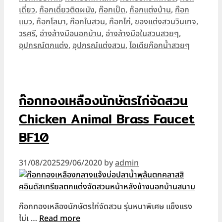
เดี่ยว
,
ก๊อกเดี่ยวติดผนัง
,
ก๊อกเป็ด
,
ก๊อกแต่งบ้าน
,
ก๊อก
แมว
,
ก๊อกโลมา
,
ก๊อกในสวน
,
ก๊อกไก่
,
ของแต่งสวนวินเทจ
,
วรศรี
,
อ่างล้างมือนอกบ้าน
,
อ่างล้างมือในสวนสวยๆ
,
อุปกรณ์ตกแต่ง
,
อุปกรณ์แต่งสวน
,
ไอเดียก๊อกน้ำสวยๆ
ก๊อกทองเหลืองนักษัตรไก่จัดสวน
Chicken Animal Brass Faucet
BF10
31/08/2025
29/06/2020
by
admin
ก๊อกทองเหลืองนักษัตรไก่จัดสวน รุ่นหนาพิเศษ แข็งแรง
ไม่เ …
Read more