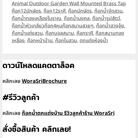
Animal Outdoor Garden Wall Mounted Brass Tap
Tags
ก๊อก12นักษัตร
,
ก๊อก12ราศี
,
ก๊อกนักษัตร
,
ก๊อกน้ำจัดสวน
,
ก๊อกน้ำทองเหลืองโบราณ
,
ก๊อกน้ำมงคล
,
ก๊อกน้ำรูปสัตว์
,
ก๊อกน้ำหัวเกลียวก๊อก4หุนก๊อกสนามสวยๆ
,
ก๊อกน้ำฮวงจุ้ย
,
ก๊อกน้ำแต่งสวน
,
ก๊อกบอลสนาม
,
ก๊อกราศี
,
ก๊อกสนามทอง
เหลือง
,
ก๊อกหน้าบ้าน
,
ก๊อกในสวน
,
ตกแต่งห้องน้ำ
ดาวน์โหลดแคตตาล็อค
คลิกเลย
WoraSriBrochure
#รีวิวลูกค้า
คลิกเลย
ก๊อกน้ำตกแต่งบ้าน รีวิวลูกค้าร้าน WoraSri
สั่งซื้อสินค้า คลิกเลย!