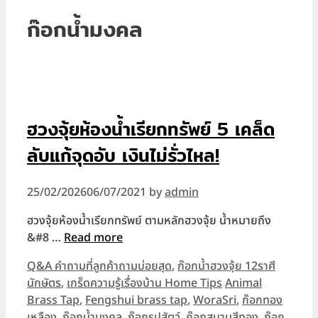
ก๊อกน้ำมงคล
ฮวงจุ้ยห้องน้ำเรียกทรัพย์ 5 เคล็ด
ลับแก้จุดอับ เงินไม่รั่วไหล!
25/02/2026
06/07/2021
by
admin
ฮวงจุ้ยห้องน้ำเรียกทรัพย์ ตามหลักฮวงจุ้ย น้ำหมายถึง
&#8 …
Read more
Categories
Q&A คำถามที่ลูกค้าถามบ่อยสุด
,
ก๊อกน้ำฮวงจุ้ย 12ราศี
Tags
นักษัตร
,
เกร็ดความรู้เรื่องบ้าน Home Tips
Animal
Brass Tap
,
Fengshui brass tap
,
WoraSri
,
ก๊อกทอง
เหลือง
,
ก๊อกน้ำมงคล
,
ก๊อกรูปสัตว์
,
ก๊อกสนามสีทอง
,
ก๊อก