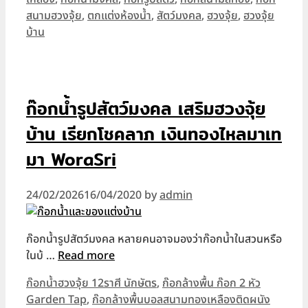
สนามฮวงจุ้ย
,
ตกแต่งห้องน้ำ
,
สัตว์มงคล
,
ฮวงจุ้ย
,
ฮวงจุ้ย
บ้าน
ก๊อกน้ำรูปสัตว์มงคล เสริมฮวงจุ้ย
บ้าน เรียกโชคลาภ เงินทองไหลมาเท
มา WoraSri
24/02/2026
16/04/2020
by
admin
ก๊อกน้ำรูปสัตว์มงคล หลายคนอาจมองว่าก๊อกน้ำในสวนหรือ
ในบ้ …
Read more
Categories
ก๊อกน้ำฮวงจุ้ย 12ราศี นักษัตร
,
ก๊อกล้างพื้น ก๊อก 2 หัว
Garden Tap
,
ก๊อกล้างพื้นบอลสนามทองเหลืองติดผนัง