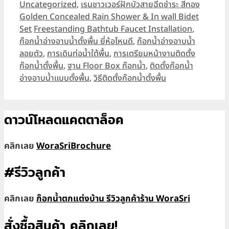
Categories
Uncategorized
,
เรนชาวเวอร์ฝักบัวสายฉีดชำระ สีทอง
Golden Concealed Rain Shower & In wall Bidet
Tags
Set
Freestanding Bathtub Faucet Installation
,
ก๊อกน้ำอ่างอาบน้ำตั้งพื้น ยี่ห้อไหนดี
,
ก๊อกน้ำอ่างอาบน้ำ
ลอยตัว
,
การเดินท่อน้ำใต้พื้น
,
การเตรียมหน้างานติดตั้ง
ก๊อกน้ำตั้งพื้น
,
ฐาน Floor Box ก๊อกน้ำ
,
ติดตั้งก๊อกน้ำ
อ่างอาบน้ำแบบตั้งพื้น
,
วิธีติดตั้งก๊อกน้ำตั้งพื้น
ดาวน์โหลดแคตตาล็อค
คลิกเลย
WoraSriBrochure
#รีวิวลูกค้า
คลิกเลย
ก๊อกน้ำตกแต่งบ้าน รีวิวลูกค้าร้าน WoraSri
สั่งซื้อสินค้า คลิกเลย!