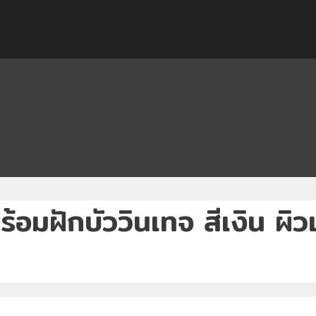
อมฝักบัววินเทจ สีเงิน ผิว