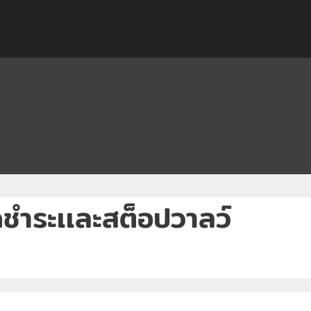
ำระเเละสต็อปวาลว์