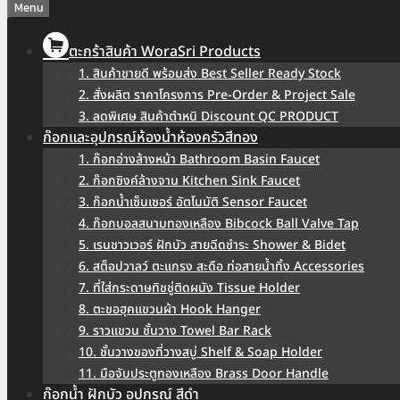
Menu
ตะกร้าสินค้า WoraSri Products
1. สินค้าขายดี พร้อมส่ง Best Seller Ready Stock
2. สั่งผลิต ราคาโครงการ Pre-Order & Project Sale
3. ลดพิเศษ สินค้าตำหนิ Discount QC PRODUCT
ก๊อกและอุปกรณ์ห้องน้ำห้องครัวสีทอง
1. ก๊อกอ่างล้างหน้า Bathroom Basin Faucet
2. ก๊อกซิงค์ล้างจาน Kitchen Sink Faucet
3. ก๊อกน้ำเซ็นเซอร์ อัตโนมัติ Sensor Faucet
4. ก๊อกบอลสนามทองเหลือง Bibcock Ball Valve Tap
5. เรนชาวเวอร์ ฝักบัว สายฉีดชำระ Shower & Bidet
6. สต็อปวาลว์ ตะแกรง สะดือ ท่อสายน้ำทิ้ง Accessories
7. ที่ใส่กระดาษทิชชู่ติดผนัง Tissue Holder
8. ตะขอฮุคแขวนผ้า Hook Hanger
9. ราวแขวน ชั้นวาง Towel Bar Rack
10. ชั้นวางของที่วางสบู่ Shelf & Soap Holder
11. มือจับประตูทองเหลือง Brass Door Handle
ก๊อกน้ำ ฝักบัว อุปกรณ์ สีดำ