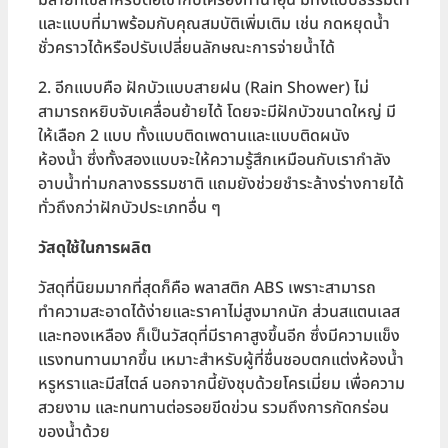
มีสายที่ใช้สำหรับต่อเข้ากับเครื่องทำน้ำอุ่น มีทั้งแบบธรรมดา
และแบบที่มาพร้อมกับคุณสมบัติเพิ่มเติม เช่น กดหยุดน้ำ
ชั่วคราวได้หรือปรับเปลี่ยนลักษณะการจ่ายน้ำได้
2. อีกแบบคือ ฝักบัวแบบสายฝน (Rain Shower) ไม่
สามารถหยิบจับเคลื่อนย้ายได้ โดยจะมีฝักบัวขนาดใหญ่ มี
ให้เลือก 2 แบบ ทั้งแบบติดเพดานและแบบติดผนัง
ห้องน้ำ ซึ่งทั้งสองแบบจะให้ความรู้สึกเหมือนกับเรากำลัง
อาบน้ำท่ามกลางธรรมชาติ แถมยังช่วยชำระล้างร่างกายได้
ทั่วถึงกว่าฝักบัวประเภทอื่น ๆ
วัสดุใช้ในการผลิต
วัสดุที่นิยมมากที่สุดก็คือ พลาสติก ABS เพราะสามารถ
ทำความสะอาดได้ง่ายและราคาไม่สูงมากนัก ส่วนสแตนเลส
และทองเหลือง ก็เป็นวัสดุที่มีราคาสูงขึ้นอีก ซึ่งมีความแข็ง
แรงทนทานมากขึ้น เหมาะสำหรับผู้ที่ชื่นชอบตกแต่งห้องน้ำ
หรูหราและมีสไตล์ นอกจากนี้ยังชุบด้วยโครเมี่ยม เพื่อความ
สวยงาม และทนทานต่อรอยขีดข่วน รวมถึงการกัดกร่อน
ของน้ำด้วย