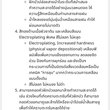
ฝักบัวปล่อยสายน้ำในระดับที่สม่ำเสมอ
ทำความสะอาดได้อย่างนุ่มนวลหมดจด ให้
ความรู้สึกเหมือนยืนท่ามกลางสายฝน
น้ำไหลแรงแต่นุ่มชุ่มฉ่ำเหมือนสายฝน ทำให้
ผ่อนคลายไม่บาดตัว
สีทองด้านเนื้อผิวซาติน และเคลือบสีแบบ
Electroplating พิเศษ สีไม่ลอก ไม่หลุด
Electroplating, Increased hardness
(physical vapor depositional) เคลือบฟิ
ลม์เพื่อเพิ่มความแข็งแรงทนทาน ลดลอยขีด
ข่วน ป้องกันการผุกร่อน และยังเป็นฯ
กระบวนการที่เป็นมิตรต่อสิ่งแวดล้อมหรือเป็น
เทคนิค “การชุบ” มากกว่ากระบวนการเคลือบ
แบบดั้งเดิม
สีไม่ลอก ไม่หมอง ไม่ดำ
สามารถถอดหัวฝักบัวออกมาล้างทำความสะอาดได้
เช่น ช่วงไหนที่เกิดคราบตะกรันที่หัวฝักบัว ก็สามารถ
ถอดหัวออกมาถูและล้างได้หรือจะนำไปแช่น้ำส้มสายชู
เพื่อทำให้คราบตะกรันหลุดได้ง่าย