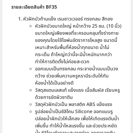
รายละเอียดสินค้า BF35
หัวฝักบัวก้านแข็ง เรนชาวเวออร์ ทรงกลม สีทอง
หัวฝักบัวขนาดใหญ่ หน้ากว้าง 25 ซม. (10 นิ้ว)
ขนาดใหญ่เพียงพอที่จะครอบคลุมทั้งร่างกาย
ของคุณโดยใช้ไอพ่นอัตราการไหลสูง ขนาดนี้
เหมาะสำหรับพื้นที่ห้องน้ำทุกขนาด น้ำไม่
กระเด็น ถ้าใหญ่กว่านี้จะมีน้ำหนักมากกว่า
ทำให้การติดตั้งไม่ค่อยสะดวก
ออกแบบเป็นทรงกลม กระจายน้ำแบบเป็นวง
กว้าง ช่วยเพิ่มความหรูหรามีระดับให้กับ
ห้องน้ำได้เป็นอย่างดี
วัสดุสแตนเลสแท้ แข็งแรง เนื้อสัมผัส เรียบหรู
ด้วยการขัดผิวซาติน
วัสดุหัวฝักบัวเป็น พลาสติค ABS แข็งแรง
รูปล่อยน้ำเป็นซิลิโคน Silicone ออกแบบรู
ปล่อยน้ำฝักบัวให้เล็กลง เพื่อให้เกิดแรงดันน้ำ
เพิ่มขึ้น ทำให้น้ำไหลแรงขึ้น และช่วยประหยัด