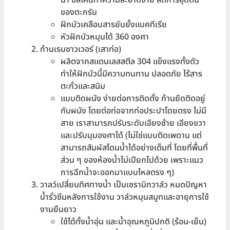
น้ำ ซิลิโคนทําความสะอาดง่าย ลดการอุดตัน
ของตะกรัน
ฝักบัวเคลือบสารยับยั้งแบคทีเรีย
หัวฝักบัวหมุนได้ 360 องศา
ก้านเรนชาวเวอร์ (เสาท่อ)
ผลิตจากสแตนเลสสตีล 304 แข็งแรงทั้งตัว
ทำให้ฝักบัวนี้มีความทนทาน ปลอดภัย ไร้สาร
ตะกั่วและสนิม
แบบติดผนัง ง่ายต่อการติดตั้ง ก้านยึดติดอยู่
กับผนัง โดยต่อท่อจากท่อประปาโดยตรง ไม่มี
สาย เราสามารถปรับระดับเอียงซ้าย เอียงขวา
และปรับมุมองศาได้ (ไม่ใช่แบบติดเพดาน แต่
สามารถสัมผัสโดนน้ำได้อย่างเต็มที่ โดยที่พื้นที่
ส่วน ๆ ของห้องน้ำไม่เปียกไปด้วย เพราะแนว
การฉีกน้ำจะออกมาแบบไหลตรง ๆ)
วาลว์เปลี่ยนทิศทางน้ำ เป็นเซรามิกวาล์ว หมดปัญหา
น้ำรั่วซึมหลังการใช้งาน วาล์วหมุนสมูทและอายุการใช้
งานยืนยาว
ใช้ได้ทั้งน้ำอุ่น และน้ำอุณหภูมิปกติ (ร้อน-เย็น)