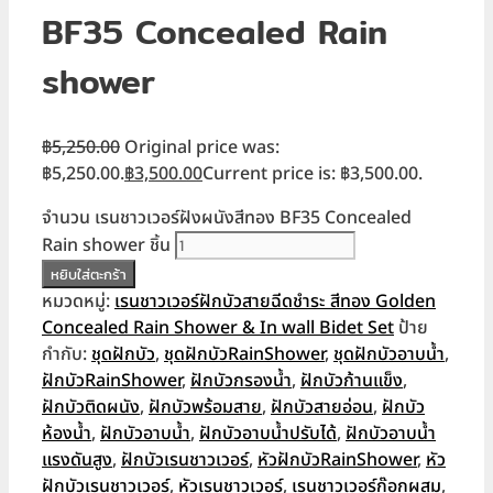
BF35 Concealed Rain
shower
฿
5,250.00
Original price was:
฿5,250.00.
฿
3,500.00
Current price is: ฿3,500.00.
จำนวน เรนชาวเวอร์ฝังผนังสีทอง BF35 Concealed
Rain shower ชิ้น
หยิบใส่ตะกร้า
หมวดหมู่:
เรนชาวเวอร์ฝักบัวสายฉีดชำระ สีทอง Golden
Concealed Rain Shower & In wall Bidet Set
ป้าย
กำกับ:
ชุดฝักบัว
,
ชุดฝักบัวRainShower
,
ชุดฝักบัวอาบน้ำ
,
ฝักบัวRainShower
,
ฝักบัวกรองน้ำ
,
ฝักบัวก้านแข็ง
,
ฝักบัวติดผนัง
,
ฝักบัวพร้อมสาย
,
ฝักบัวสายอ่อน
,
ฝักบัว
ห้องน้ำ
,
ฝักบัวอาบน้ำ
,
ฝักบัวอาบน้ำปรับได้
,
ฝักบัวอาบน้ำ
แรงดันสูง
,
ฝักบัวเรนชาวเวอร์
,
หัวฝักบัวRainShower
,
หัว
ฝักบัวเรนชาวเวอร์
,
หัวเรนชาวเวอร์
,
เรนชาวเวอร์ก๊อกผสม
,