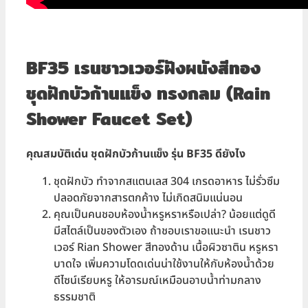
BF35 เรนชาวเวอร์ฝังผนังสีทอง
ชุดฝักบัวก้านแข็ง ทรงกลม (Rain
Shower Faucet Set)
คุณสมบัติเด่น ชุดฝักบัวก้านแข็ง รุ่น BF35 ดียังไง
ชุดฝักบัว ทำจากสแตนเลส 304 เกรดอาหาร ไม่รั่วซึม
ปลอดภัยจากสารตกค้าง ไม่เกิดสนิมแน่นอน
คุณเป็นคนชอบห้องน้ำหรูหราหรือเปล่า? น้อยแต่ดูดี
มีสไตล์เป็นของตัวเอง ถ้าชอบเราขอแนะนำ เรนชาว
เวอร์ Rian Shower สีทองด้าน เนื้อผิวซาติน หรูหรา
บาดใจ เพิ่มความโดดเด่นน่าใช้งานให้กับห้องน้ำด้วย
ดีไซน์เรียบหรู ให้อารมณ์เหมือนอาบน้ำท่ามกลาง
ธรรมชาติ