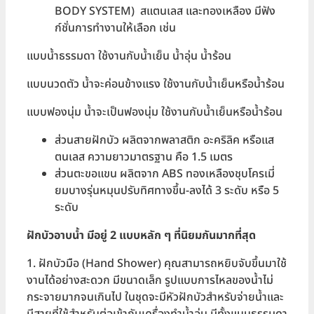
BODY SYSTEM) สแตนเลส และทองเหลือง มีฟัง
ก์ชั่นการทำงานให้เลือก เช่น
แบบน้ำธรรมดา ใช้งานกับน้ำเย็น น้ำอุ่น น้ำร้อน
แบบนวดตัว น้ำจะค่อนข้างแรง ใช้งานกับน้ำเย็นหรือน้ำร้อน
แบบฟองนุ่ม น้ำจะเป็นฟองนุ่ม ใช้งานกับน้ำเย็นหรือน้ำร้อน
ส่วนสายฝักบัว ผลิตจากพลาสติก อะคริลิค หรือแส
ตนเลส ความยาวมาตรฐาน คือ 1.5 เมตร
ส่วนตะขอแขน ผลิตจาก ABS ทองเหลืองชุบโครเมี่
ยมบางรุ่นหมุนปรับทิศทางขึ้น-ลงได้ 3 ระดับ หรือ 5
ระดับ
ฝักบัวอาบน้ำ มีอยู่ 2 แบบหลัก ๆ ที่นิยมกันมากที่สุด
1. ฝักบัวมือ (Hand Shower) คุณสามารถหยิบจับขึ้นมาใช้
งานได้อย่างสะดวก มีขนาดเล็ก รูปแบบการไหลของน้ำไม่
กระจายมากจนเกินไป ในชุดจะมีหัวฝักบัวสำหรับจ่ายน้ำและ