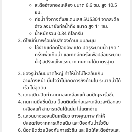
สะดืออ่างทองเหลือง ขนาด 6.6 ซม. สูง 10.5
ซม.
ท่อน้ำทิ้งทางตั้งสแตนเลส SUS304 จากสะดือ
อ่าง ลงมายังท่อน้ำทิ้ง ขนาด สูง 11 ซม.
น้ำหนักรวม 0.34 กิโลกรัม
ดีไซน์ที่มาพร้อมกับสีทองด้านแบบละมุน
ใช้ง่ายแค่กดป๊อปอัพ เปิด-ปิดรูระบายน้ำ (กด 1
ครั้งเพื่อเก็บน้ำ และกดอีกครั้งเพื่อปล่อยระบาย
น้ำ) สปริงแข็งแรงมาก ทนทานได้มาตรฐาน
ช่องรูน้ำล้นขนาดใหญ่ ทำให้น้ำไม่ไหลล้นเกิน
อ่างล้างหน้า มั่นใจว่าไม่เกิดการขังด้านใน ระบายน้ำได้
เร็ว ไม่อุดตัน
แกนเปิด-ปิดทำจากทองเหลืองแท้ ลดปัญหารั่วซึม
ทนทานยิ่งขึ้นด้วย น็อตติดตั้งท่อและเกลียวสะดือทอง
เหลืองแท้ สามารถขันได้แน่น ไม่แตกง่าย
แหวนยางรองแป้นเกลียว ยางคุณภาพ ทำให้
ปลอดภัยจากการเกิดสนิม และป้องกันน้ำรั่วซึม
น็อตยึตช่วยป้องกันการรั่วซึม และยึดให้สะดืออ่างและ