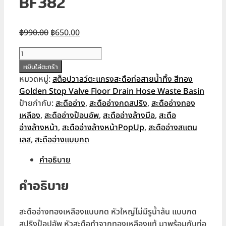
BF382
Original
Current
฿
990.00
฿
650.00
price
price
จำนวน
was:
is:
สะดือ
หยิบใส่ตะกร้า
฿990.00.
฿650.00.
อ่างทอง
หมวดหมู่:
สต็อปวาลว์ตะแกรงสะดือท่อสายน้ำทิ้ง สีทอง
เหลือง
Golden Stop Valve Floor Drain Hose Waste Basin
แบบ
ป้ายกำกับ:
สะดืออ่าง
,
สะดืออ่างกดสปริง
,
สะดืออ่างทอง
กด
เหลือง
,
สะดืออ่างป๊อบอัพ
,
สะดืออ่างล้างมือ
,
สะดือ
Pop
อ่างล้างหน้า
,
สะดืออ่างล้างหน้าPopUp
,
สะดืออ่างสแตน
Up
เลส
,
สะดืออ่างแบบกด
Waste
คำอธิบาย
Basin
BF382
คำอธิบาย
ชิ้น
สะดืออ่างทองเหลืองแบบกด หัวใหญ่ไม่มีรูน้ำล้น แบบกด
สปริงป๊อปอัพ หัวสะดือทำจากทองเหลืองแท้ มาพร้อมกับท่อ