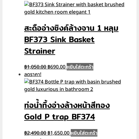
was:
is:
฿1,200.00.
฿799.00.
สะดืออ่างซิงค์ล้างจาน 1 หลุม
BF373 Sink Basket
Strainer
Original
Current
หยิบใส่ตะกร้า
฿
1,050.00
฿
690.00
price
price
ลดราคา!
was:
is:
฿1,050.00.
฿690.00.
ท่อน้ำทิ้งอ่างล้างหน้าสีทอง
Gold P trap BF374
Original
Current
หยิบใส่ตะกร้า
฿
2,490.00
฿
1,650.00