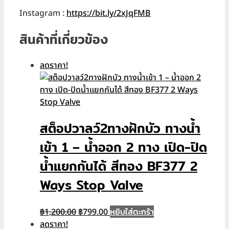
Instagram :
h
ttps://bit.ly/2xJqFMB
สินค้าที่เกี่ยวข้อง
ลดราคา!
สต็อปวาลว์2ทางฝักบัว ทางน้ำ
เข้า 1 – น้ำออก 2 ทาง เปิด-ปิด
น้ำแยกกันได้ สีทอง BF377 2
Ways Stop Valve
Original
Current
หยิบใส่ตะกร้า
฿
1,200.00
฿
799.00
price
price
ลดราคา!