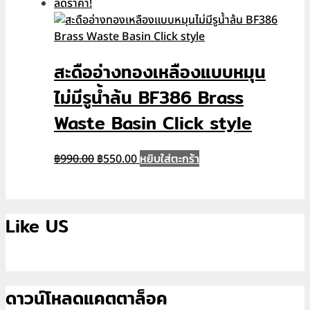
price
price
ลดราคา!
was:
is:
฿2,490.00.
฿1,650.00.
สะดืออ่างทองเหลืองแบบหมุน
ไม่มีรูน้ำล้น BF386 Brass
Waste Basin Click style
Original
Current
หยิบใส่ตะกร้า
฿
990.00
฿
550.00
price
price
was:
is:
฿990.00.
฿550.00.
Like US
ดาวน์โหลดแคตตาล็อค