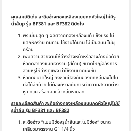
คุณสมบัติเด่น สะดืออ่างทองเหลืองแบบกดหัวใหญ่ไม่มีรู
น้ำล้น
p รุ่น BF381 และ BF382 ดียังไง
พรีเมี่ยมสุด ๆ ผลิตจากทองเหลืองแท้ แข็งแรง ไม่
แตกหักง่าย ทนทาน ใช้งานได้นาน ไม่เป็นสนิม ไม่ผุ
กร่อน
เพิ่มความสวยงามให้อ่างล้างหน้าหรืออ่างล้างมือด้วย
หัวกดสีทองแมทเงางาม (สีด้าน) ขนาดใหญ่อลังการ
สวยหรูให้อ่างดูแพง น่าใช้งานมากยิ่งขึ้น
หัวกดขนาดใหญ่ ยังช่วยป้องกันของตกหล่นลงไปใน
ท่อได้อีกด้วย ไม่ต้องกังวลกับการทำความสะอาดต่าง
หู แหวน สร้อยคอแล้วหล่นหายอีก
รายละเอียดสินค้า สะดืออ่างทองเหลืองแบบกดหัวใหญ่ไม่มี
รูน้ำล้น
รุ่น BF381 และ BF382
สะดืออ่าง “แบบมีช่องรูน้ำล้นและไม่มีช่อง” ขนาด
เกลียวมาตรฐาน G1 1/4 นิ้ว