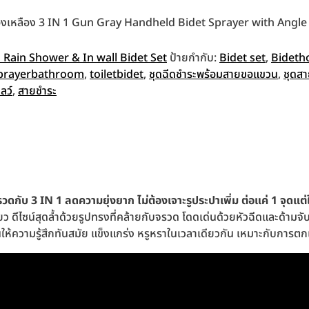
ุทองเหลือง 3 IN 1 Gun Gray Handheld Bidet Sprayer with Angle 
d Rain Shower & In wall Bidet Set
ป้ายกำกับ:
Bidet set
,
Bideth
sprayerbathroom
,
toiletbidet
,
ชุดฉีดชำระพร้อมสายขอแขวน
,
ชุดสา
ลว์
,
สายชำระ
รวดกับ 3
IN 1 ลดความยุ่งยาก ไม่ต้องเจาะรูประปาเพิ่ม ต่อแค่ 1 จุดแต่ใ
ยว ดีไซน์สุดล้ำด้วยรูปทรงที่คล้ายกับจรวด โดดเด่นด้วยหัวฉีดและด้าม
านให้ความรู้สึกทันสมัย แข็งแกร่ง หรูหราในเวลาเดียวกัน เหมาะกับการตก