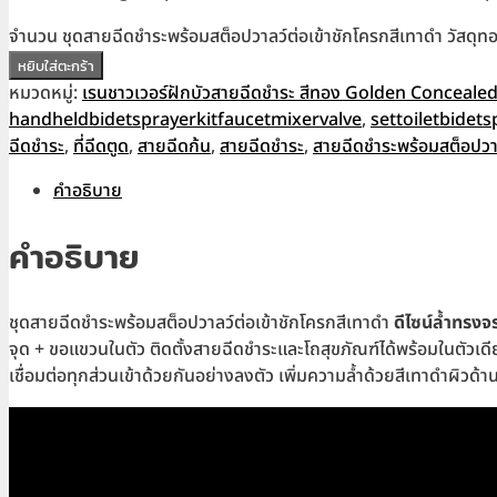
จำนวน ชุดสายฉีดชำระพร้อมสต็อปวาลว์ต่อเข้าชักโครกสีเทาดำ วัสด
หยิบใส่ตะกร้า
หมวดหมู่:
เรนชาวเวอร์ฝักบัวสายฉีดชำระ สีทอง Golden Conceale
handheldbidetsprayerkitfaucetmixervalve
,
settoiletbidet
ฉีดชำระ
,
ที่ฉีดตูด
,
สายฉีดก้น
,
สายฉีดชำระ
,
สายฉีดชำระพร้อมสต็อปวา
คำอธิบาย
คำอธิบาย
ชุดสายฉีดชำระพร้อมสต็อปวาลว์ต่อเข้าชักโครกสีเทาดำ
ดีไซน์ล้ำทรงจ
จุด + ขอแขวนในตัว ติดตั้งสายฉีดชำระและโถสุขภัณฑ์ได้พร้อมในตัวเดี
เชื่อมต่อทุกส่วนเข้าด้วยกันอย่างลงตัว เพิ่มความล้ำด้วยสีเทาดำผิวด้