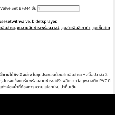
Valve Set BF344 ชิ้น
osesetwithvalve
,
bidetsprayer
,
ยฉีดชำระ
,
ชุดสายฉีดชำระพร้อมวาลว์
,
ชุดสายฉีดสีเทาดำ
,
ชุดเซ็ตสาย
ช้งานได้ถึง 2 อย่าง
ในชุดประกอบด้วยสายฉีดชำระ + สต็อปวาล์ว 2
จับรูปทรงแข็งแกร่ง พร้อมสายชำระสปริงผลิตจากวัสดุพลาสติก PVC ที่
แต่งห้องน้ำที่ต้องการความแปลกใหม่ น่าตื่นเต้น