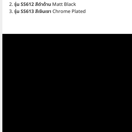
เลส
รุ่น SS612 สีดำด้าน
Matt Black
304
รุ่น SS613 สีเงินเงา
Chrome Plated
SS612
Black
Bathroom
Corner
Shelf
ชิ้น