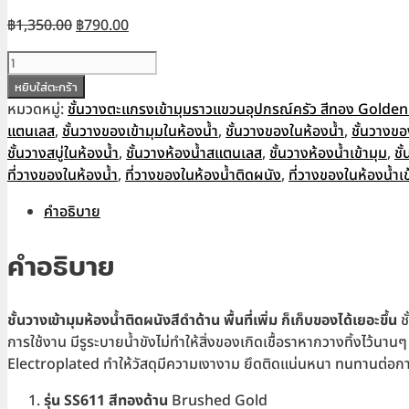
Original
Current
฿
1,350.00
฿
790.00
price
price
จำนวน
was:
is:
ชั้น
หยิบใส่ตะกร้า
฿1,350.00.
฿790.00.
วาง
หมวดหมู่:
ชั้นวางตะแกรงเข้ามุมราวแขวนอุปกรณ์ครัว สีทอง Golde
เข้า
แตนเลส
,
ชั้นวางของเข้ามุมในห้องน้ำ
,
ชั้นวางของในห้องน้ำ
,
ชั้นวางข
มุม
ชั้นวางสบู่ในห้องน้ำ
,
ชั้นวางห้องน้ำสแตนเลส
,
ชั้นวางห้องน้ำเข้ามุม
,
ชั
ห้องน้ำ
ที่วางของในห้องน้ำ
,
ที่วางของในห้องน้ำติดผนัง
,
ที่วางของในห้องน้ำเข
ติด
คำอธิบาย
ผนัง
สี
คำอธิบาย
ดำ
ด้าน
กว้าง
ชั้นวางเข้ามุมห้องน้ำติดผนังสีดำด้าน พื้นที่เพิ่ม ก็เก็บของได้เยอะขึ้น
ช
30
การใช้งาน มีรูระบายน้ำขังไม่ทำให้สิ่งของเกิดเชื้อราหากวางทิ้งไว้นา
ซม.
Electroplated ทำให้วัสดุมีความเงางาม ยึดติดแน่นหนา ทนทานต่อก
ส
แตน
รุ่น SS611 สีทองด้าน
Brushed Gold