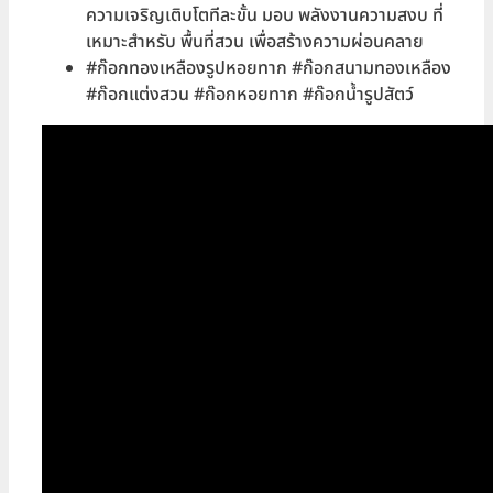
ความเจริญเติบโตทีละขั้น มอบ พลังงานความสงบ ที่
เหมาะสำหรับ พื้นที่สวน เพื่อสร้างความผ่อนคลาย
#ก๊อกทองเหลืองรูปหอยทาก #ก๊อกสนามทองเหลือง
#ก๊อกแต่งสวน #ก๊อกหอยทาก #ก๊อกน้ำรูปสัตว์