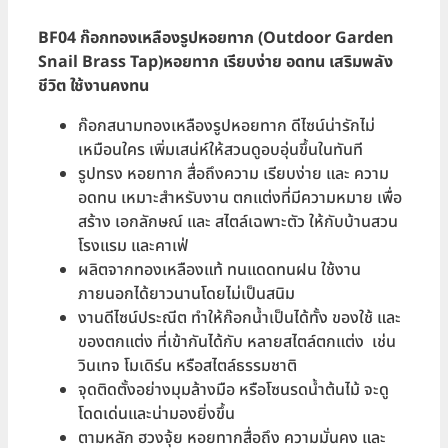
BF04 ก๊อกทองเหลืองรูปหอยทาก (Outdoor Garden
S
nail
Brass Tap)หอยทาก เรียบง่าย อดทน เสริมพลัง
ชีวิต ใช้งานคงทน
ก๊อกสนามทองเหลืองรูปหอยทาก ดีไซน์น่ารักไม่
เหมือนใคร เพิ่มเสน่ห์ให้สวนดูอบอุ่นขึ้นในทันที
รูปทรง หอยทาก สื่อถึงความ เรียบง่าย และ ความ
อดทน เหมาะสำหรับงาน ตกแต่งที่มีความหมาย เพื่อ
สร้าง เอกลักษณ์ และ สไตล์เฉพาะตัว ให้กับบ้านสวน
โรงแรม และคาเฟ่
ผลิตจากทองเหลืองแท้ ทนแดดทนฝน ใช้งาน
ภายนอกได้ยาวนานโดยไม่เป็นสนิม
งานดีไซน์ประณีต ทำให้ก๊อกน้ำเป็นได้ทั้ง ของใช้ และ
ของตกแต่ง ที่เข้ากันได้กับ หลายสไตล์ตกแต่ง เช่น
วินเทจ โมเดิร์น หรือสไตล์ธรรมชาติ
จุดติดตั้งอย่างมุมล้างมือ หรือโซนรดน้ำต้นไม้ จะดู
โดดเด่นและน่ามองยิ่งขึ้น
ตามหลัก ฮวงจุ้ย หอยทากสื่อถึง ความมั่นคง และ