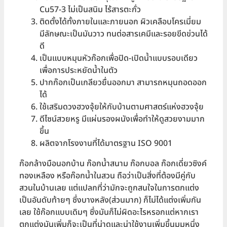
Cu57-3 ไม่เป็นสนิม ไร้สารตะกั่ว
ติดตั้งได้ทั้งภายในและภายนอก ผิวเคลือบโครเมี่ยม
มีลักษณะเป็นมันวาว ทนต่อสารเคมีและรอยขีดข่วนได้
ดี
เป็นแบบหมุนหัวก๊อกเพื่อปิด-เปิดน้ำแบบรอบเดียว
เพื่อการประหยัดน้ำในตัว
ปากก๊อกเป็นเกลียวยื่นออกมา สามารถหมุนถอดออก
ได้
ใช้เสริมดวงฮวงจุ้ยให้กับบ้านตามศาสตร์แห่งฮวงจุ้ย
ดีไซน์สวยหรู มีแผ่นรองผนังเพื่อทำให้ดูสวยงามมาก
ขึ้น
ผลิตจากโรงงานที่ได้มาตรฐาน ISO 9001
ก๊อกล้างมือนอกบ้าน ก๊อกน้ำสนาม ก๊อกบอล ก๊อกเดี่ยวซิงค์
ทองเหลือง หรือก๊อกน้ำในสวน ถือว่าเป็นสิ่งที่ต้องมีคู่กับ
สวนในบ้านเลย แต่แปลกที่ว่ามักจะถูกสนใจในการตกแต่ง
เป็นอันดับท้ายๆ ซึ่งบางหลัง(ส่วนมาก) ก็ไม่ได้แต่งเพิ่มกัน
เลย ใช้ก๊อกแบบเดิมๆ ซึ่งมันก็ไม่ผิดอะไรหรอกแต่หากเรา
ตกแต่งมันเพิ่มก็จะเป็นที่น่าดูและน่าใช้งานเพิ่มขึ้นมุมหนึ่ง