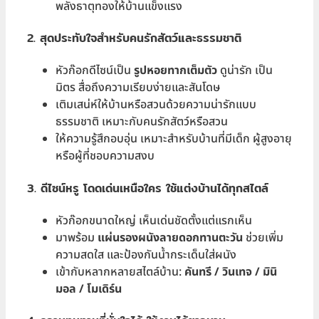
พลังธาตุทองให้บ้านแข็งแรง
2. สุดประทับใจสำหรับคนรักสัตว์และธรรมชาติ
หัวก๊อกดีไซน์เป็น
รูปหอยทากเต็มตัว
ดูน่ารัก เป็น
มิตร สื่อถึงความเรียบง่ายและสันโดษ
เติมเสน่ห์ให้บ้านหรือสวนด้วยความน่ารักแบบ
ธรรมชาติ เหมาะกับคนรักสัตว์หรือสวน
ให้ความรู้สึกอบอุ่น เหมาะสำหรับบ้านที่มีเด็ก ผู้สูงอายุ
หรือผู้ที่ชอบความสงบ
3. ดีไซน์หรู โดดเด่นเหนือใคร ใช้แต่งบ้านได้ทุกสไตล์
หัวก๊อกขนาดใหญ่ เห็นเด่นชัดตั้งแต่แรกเห็น
มาพร้อม
แผ่นรองผนังลายดอกทานตะวัน
ช่วยเพิ่ม
ความสดใส และป้องกันน้ำกระเด็นใส่ผนัง
เข้ากับหลากหลายสไตล์บ้าน:
คันทรี / วินเทจ / มินิ
มอล / โมเดิร์น