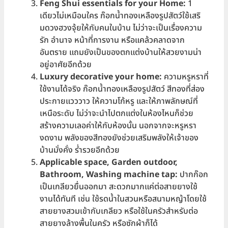
Feng Shui essentials for your Home:
1
เดียวไม่เหมือนใคร ก๊อกน้ำทองเหลืองรูปสัตว์ใช้เสริ
มดวงฮวงจุ้ยให้กับคนในบ้าน ไม่ว่าจะเป็นเรื่องความ
รัก อำนาจ หน้าที่การงาน หรือแคล้วคลาดจาก
อันตราย แถมยังเป็นของตกแต่งบ้านให้สวยงามน่า
อยู่อาศัยอีกด้วย
Luxury
decorative your home:
ความหรูหราที่
ใช้งานได้จริง ก๊อกน้ำทองเหลืองรูปสัตว์ สีทองที่ส่อง
ประกายแวววาว ให้ความโก้หรู และให้ภาพลักษณ์ที่
เหนือระดับ ไม่ว่าจะนำไปตกแต่งในห้องไหนก็ช่วย
สร้างความเลอค่าให้กับห้องนั้น นอกจากจะหรูหรา
งดงาม พลังของสีทองยังช่วยเสริมพลังให้เจ้าของ
บ้านมั่งคั่ง ร่ำรวยอีกด้วย
Applicable space, Garden outdoor,
Bathroom, Washing machine tap:
ปากก๊อก
เป็นเกลียวยื่นออกมา สะดวกมากแค่ต่อสายยางใช้
งานได้ทันที เช่น ใช้รดน้ำในสวนหรือสนามหญ้าโดยใช้
สายยางสวมเข้ากับเกลียว หรือใช้ในครัวสำหรับต่อ
สายยางล้างพื้นในครัว หรือซักผ้าก็ได้