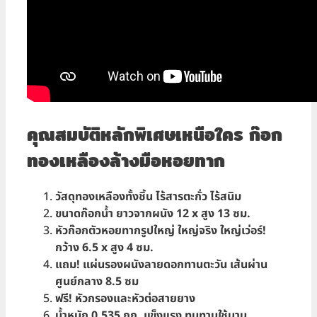
คุณสมบัติหลักพิเศษเหนือใคร ก๊อก
ทองเหลืองล้างมือหอยทาก
วัสดุ
ทองเหลืองทั้งชิ้น
ไร้สารตะกั่ว ไร้สนิม
ขนาดก๊อกน้ำ
ยาวจากผนัง 12 x สูง 13 ซม.
หัวก๊อกตัวหอยทากรูปใหญ่
ใหญ่จริง ใหญ่เว่อร์!
กว้าง 6.5 x สูง 4 ซม.
แถม!
แผ่นรองผนังลายดอกทานตะวัน เส้นผ่าน
ศูนย์กลาง 8.5 ซม
ฟรี!
หัวกรองและหัวต่อสายยาง
น้ำหนัก 0.535 กก. แข็งแรง
ทนทานใช้นาน