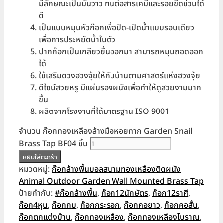
มีลักษณะเป็นมันวาว ทนต่อสารเคมีและรอยขีดข่วนได้
ดี
เป็นแบบหมุนหัวก๊อกเพื่อปิด-เปิดน้ำแบบรอบเดียว
เพื่อการประหยัดน้ำในตัว
ปากก๊อกเป็นเกลียวยื่นออกมา สามารถหมุนถอดออก
ได้
ใช้เสริมดวงฮวงจุ้ยให้กับบ้านตามศาสตร์แห่งฮวงจุ้ย
ดีไซน์สวยหรู มีแผ่นรองผนังเพื่อทำให้ดูสวยงามมาก
ขึ้น
ผลิตจากโรงงานที่ได้มาตรฐาน ISO 9001
จำนวน ก๊อกทองเหลืองล้างมือหอยทาก Garden Snail
Brass Tap BF04 ชิ้น
หยิบใส่ตะกร้า
หมวดหมู่:
ก๊อกล้างพื้นบอลสนามทองเหลืองติดผนัง
Animal Outdoor Garden Wall Mounted Brass Tap
ป้ายกำกับ:
#ก๊อกล้างพื้น
,
ก๊อก12นักษัตร
,
ก๊อก12ราศี
,
ก๊อก4หุน
,
ก๊อกกบ
,
ก๊อกกระรอก
,
ก๊อกคอยาว
,
ก๊อกคอสั้น
,
ก๊อกตกแต่งบ้าน
,
ก๊อกทองเหลือง
,
ก๊อกทองเหลืองโบราณ
,