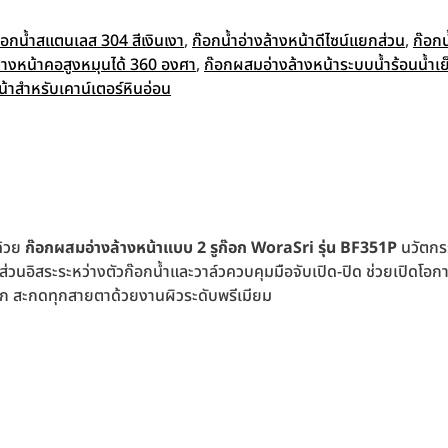
๊อกน้ำสแตนเลส 304 สีเงินเงา
,
ก๊อกน้ำอ่างล้างหน้าดีไซน์แยกส่วน
,
ก๊อก
้างหน้าคอสูงหมุนได้ 360 องศา
,
ก๊อกผสมอ่างล้างหน้าระบบน้ำร้อนน้ำเย
น้าสำหรับเคาน์เตอร์หินอ่อน
ด้วย
ก๊อกผสมอ่างล้างหน้าแบบ 2 รูก๊อก
WoraSri
รุ่น BF351P
นวัตกร
กส่วนอิสระระหว่างตัวก๊อกน้ำและวาล์วควบคุมมือจับเปิด-ปิด ช่วยเปิดโ
าสสิก สะกดทุกสายตาด้วยงานผิวระดับพรีเมียม