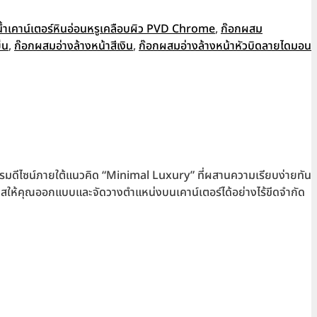
น้ำเคาน์เตอร์หินอ่อนหรูเคลือบผิว PVD Chrome
,
ก๊อกผสม
็น
,
ก๊อกผสมอ่างล้างหน้าสีเงิน
,
ก๊อกผสมอ่างล้างหน้าหัวบิดลายไดมอน
รมดีไซน์ภายใต้แนวคิด “Minimal Luxury” ที่ผสานความเรียบง่ายทัน
อกาสให้คุณออกแบบและจัดวางตำแหน่งบนเคาน์เตอร์ได้อย่างไร้ขีดจำกัด