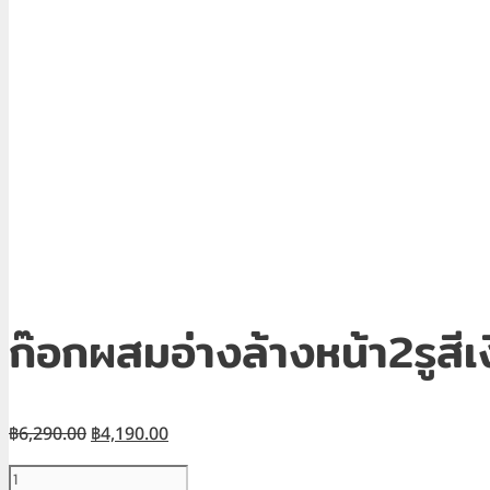
ก๊อกผสมอ่างล้างหน้า2รูส
Original
Current
฿
6,290.00
฿
4,190.00
price
price
จำนวน
was:
is: