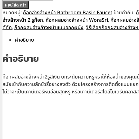
ก๊อก
หยิบใส่ตะกร้า
฿6,290.00.
฿4,190.00.
ผสม
หมวดหมู่:
ก๊อกอ่างล้างหน้า Bathroom Basin Faucet
ป้ายกำกับ:
ก
อ่างล้างหน้า2รู
อ่างล้างหน้า 2 รูก๊อก
,
ก๊อกผสมอ่างล้างหน้า WoraSri
,
ก๊อกผสมอ่างล
สี
ด์คัท
,
ก๊อกผสมอ่างล้างหน้าแบบออกผนัง
,
วิธีเลือกก๊อกผสมอ่างล้างห
เงิน
คำอธิบาย
2HoleFaucet
BF351P
คำอธิบาย
ชิ้น
ก๊อกผสมอ่างล้างหน้า2รูสีเงิน ยกระดับความหรูหราให้ห้องน้ำของคุณ
สมัยเข้ากับความลักชัวรี่อย่างลงตัว ด้วยโครงสร้างการติดตั้งแบบแย
ไม่ว่าจะเป็นเคาน์เตอร์หินอ่อนสุดหรู หรือเคาน์เตอร์สไตล์โมเดิร์นคล