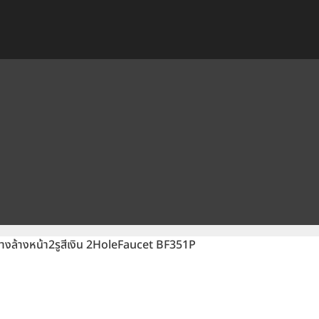
างล้างหน้า2รูสีเงิน 2HoleFaucet BF351P