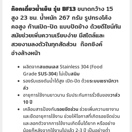
ก๊อกเดี่ยวน้ำเย็น รุ่น BF13
ขนาดกว้าง 15
สูง 23 ซม. น้ำหนัก 267 กรัม รูปทรงโค้ง
คอสูง ก้านเปิด-ปิด แบบปัดข้าง
ด้วยดีไซน์ทัน
สมัยช่วยเพิ่มความเรียบง่าย มีสไตล์และ
สวยงามลงตัวในทุกสัดส่วน
ก๊อกซิงค์
อ่างล้างหน้า
ผลิตจาก
สแตนเลส
Stainless 304 (Food
Grade
SUS-304
) ไม่เป็น
สนิม
รองรับแรงดันน้ำได้สูง เปิด-ปิด ด้วย
ระบบเซรามิกวา
ล์ว
อายุการใช้งานยาวนาน รับประกันการรั่วซึมของ
วาล์ว
10 ปี
เคลือบสารป้องกัน
รอยขีดข่วน
ช่วยเพิ่มความเงางาม
และยืดอายุการใช้งาน ช่วยให้โอกาสที่เกิดรอยขีดข่วน
และลอกตัวจากการใช้งานเกิดขึ้นได้ยาก หรืออย่าง
น้อยก็หลังจากใช้งานไปแล้ว 2-3 ปี เป็นอย่างต่ำ