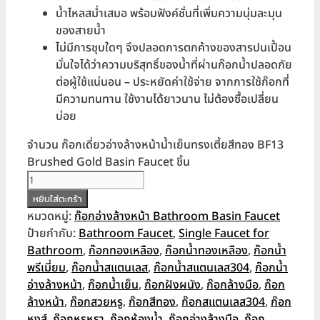
น้ำไหลสม่ำเสมอ พร้อมฟังค์ชั่นที่เพิ่มความนุ่มละมุน
ของสายน้ำ
ไม่มีการชุบใดๆ จึงปลอดการตกค้างของสารปนเปื้อน
มั่นใจได้ว่าความบริสุทธิ์ของน้ำที่ผ่านก๊อกน้ำปลอดภัย
ต่อผู้ใช้แน่นอน – ประหยัดค่าใช้จ่าย จากการใช้ก๊อกที่
มีความทนทาน ใช้งานได้ยาวนาน ไม่ต้องซื้อเปลี่ยน
บ่อย
จำนวน ก๊อกเดี่ยวอ่างล้างหน้าน้ำเย็นทรงเตี้ยสีทอง BF13
Brushed Gold Basin Faucet ชิ้น
หยิบใส่ตะกร้า
หมวดหมู่:
ก๊อกอ่างล้างหน้า Bathroom Basin Faucet
ป้ายกำกับ:
Bathroom Faucet
,
Single Faucet for
Bathroom
,
ก๊อกทองเหลือง
,
ก๊อกน้ำทองเหลือง
,
ก๊อกน้ำ
พรีเมี่ยม
,
ก๊อกน้ำสแตนเลส
,
ก๊อกน้ำสแตนเลส304
,
ก๊อกน้ำ
อ่างล้างหน้า
,
ก๊อกน้ำเย็น
,
ก๊อกฝังผนัง
,
ก๊อกล้างมือ
,
ก๊อก
ล้างหน้า
,
ก๊อกสวยหรู
,
ก๊อกสีทอง
,
ก๊อกสแตนเลส304
,
ก๊อก
หงส์
,
ก๊อกหรูหรา
,
ก๊อกห้องน้ำ
,
ก๊อกอ่างล้างมือ
,
ก๊อก