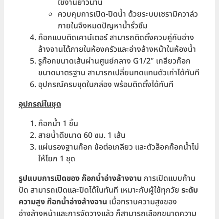
ใช้งานยาวนาน
ควบคุมการเปิด-ปิดน้ำ ด้วยระบบเซรามิควาล์ว
ภายในจึงหมดปัญหาน้ำรั่วซึม
ก๊อกแบบติดเคาน์เตอร์ สามารถติดตั้งควบคู่กับอ่าง
ล้างจานได้ภายในห้องครัวและอ่างล้างหน้าในห้องน้ำ
รูก๊อกขนาดเส้นผ่านศูนย์กลาง G1/2″ เกลียวก๊อก
ขนาดมาตรฐาน สามารถเปลี่ยนทดแทนตัวเก่าได้ทันที
อุปกรณ์ครบชุดในกล่อง พร้อมติดตั้งได้ทันที
อุปกรณ์ในชุด
ก๊อกน้ำ 1 ชิ้น
สายน้ำดีขนาด 60 ซม. 1 เส้น
แผ่นรองฐานก๊อก ข้อต่อเกลียว และตัวล็อคก๊อกน้ำไม่
ให้โยก 1 ชุด
รูปแบบการเปิดของ ก๊อกน้ำอ่างล้างจาน
การเปิดแบบก้าน
ปัด สามารถเปิดและปิดได้ในทันที เหมาะกับผู้ใช้ทุกวัย
ระดับ
ความสูง ก๊อกน้ำอ่างล้างจาน
เมื่อทราบความสูงของ
อ่างล้างหน้าและการจัดวางแล้ว ก็สามารถเลือกขนาดความ