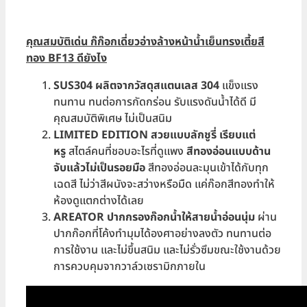
คุณสมบัติเด่น ก๊ก๊อกเดี่ยวอ่างล้างหน้าน้ำเย็นทรงเตี้ยสี
ทอง BF13 ดียังไง
SUS304 ผลิตจากวัสดุสแตนเลส 304
แข็งแรง
ทนทาน ทนต่อการกัดกร่อน รับแรงดันน้ำได้ดี มี
คุณสมบัติพิเศษ ไม่เป็นสนิม
LIMITED EDITION สวยแบบลักชูรี่ เรียบแต่
หรู
สไตล์คนที่ชอบอะไรที่ดูแพง
สีทองอ่อนแบบด้าน
จับแล้วไม่เป็นรอยมือ
สีทองอ่อนละมุนเข้าได้กับทุก
เฉดสี ไม่ว่าสีผนังจะสว่างหรือมืด แค่ก๊อกสีทองทำให้
ห้องดูแตกต่างได้เลย
AREATOR ปากกรองก๊อกน้ำให้สายน้ำอ่อนนุ่ม
ผ่าน
ปากก๊อกที่โค้งทำมุมได้องศาอย่างลงตัว ทนทานต่อ
การใช้งาน และไม่ขึ้นสนิม และไม่รั่วซึมขณะใช้งานด้วย
การควบคุมจากวาล์วเซรามิกภายใน