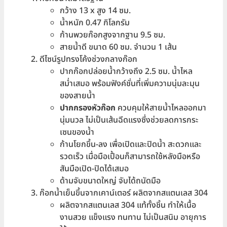
กว้าง 13 x สูง 14 ซม.
น้ำหนัก 0.47 กิโลกรัม
ก้านพวยก๊อกสูงจากฐาน 9.5 ซม.
สายน้ำดี ขนาด 60 ซม. จำนวน 1 เส้น
ดีไซน์รูปทรงโค้งช่วงกลางก๊อก
ปากก๊อกปล่อยน้ำกว้างถึง 2.5 ซม. น้ำไหล
สม่ำเสมอ พร้อมฟังค์ชั่นที่เพิ่มความนุ่มละมุน
ของสายน้ำ
ปากกรองหัวก๊อก
ควบคุมให้สายน้ำไหลออกมา
นุ่มนวล ไม่เป็นเส้นฉีดแรงซึ่งช่วยลดการกระ
เซนของน้ำ
ก้านโยกขึ้น-ลง เพื่อเปิดและปิดน้ำ สะดวกและ
รวดเร็ว เมื่อมือเปื้อนก็สามารถใช้หลังมือหรือ
สันมือเปิด-ปิดได้เสมอ
ด้ามจับขนาดใหญ่ จับได้ถนัดมือ
ก๊อกน้ำเย็นขึ้นจากเคาน์เตอร์ ผลิตจากสแตนเลส 304
ผลิตจากสแตนเลส 304 แท้ทั้งชิ้น ทำให้เนื้อ
งานสวย แข็งแรง ทนทาน ไม่เป็นสนิม อายุการ