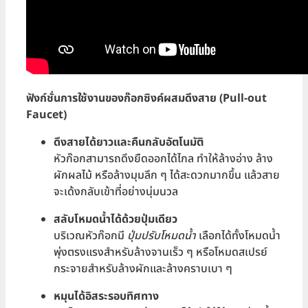
ฟังก์ชั่นการใช้งานของก๊อกซิงค์ผสมดึงสาย (Pull-out
Faucet)
ดึงสายได้ยาวและคืนกลับอัตโนมัติ
หัวก๊อกสามารถดึงยืดออกได้ไกล ทำให้ล้างอ่าง ล้าง
ผักผลไม้ หรือล้างมุมลึก ๆ ได้สะดวกมากขึ้น แล้วสาย
จะเด้งกลับเข้าที่อย่างนุ่มนวล
สลับโหมดน้ำได้ด้วยปุ่มเดียว
บริเวณหัวก๊อกมี
ปุ่มปรับโหมดน้ำ
เลือกได้ทั้งโหมดน้ำ
พุ่งตรงแรงสำหรับล้างจานเร็ว ๆ หรือโหมดสเปรย์
กระจายสำหรับล้างผักและล้างคราบเบา ๆ
หมุนได้อิสระรอบทิศทาง