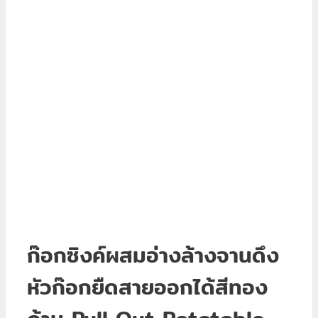
ก๊อกซิงค์ผสมอ่างล้างจานดึง
หัวก๊อกยืดสายออกได้สีทอง