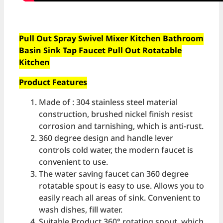
Pull Out Spray Swivel Mixer Kitchen Bathroom
Basin Sink Tap Faucet Pull Out Rotatable
Kitchen
Product Features
Made of : 304 stainless steel material
construction, brushed nickel finish resist
corrosion and tarnishing, which is anti-rust.
360 degree design and handle lever
controls cold water, the modern faucet is
convenient to use.
The water saving faucet can 360 degree
rotatable spout is easy to use. Allows you to
easily reach all areas of sink. Convenient to
wash dishes, fill water.
Suitable Product 360° rotating spout, which