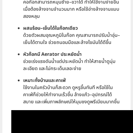
คอก๊อกสามารถหมุนซ้าย–ขวาได้ ทำให้ใช้งานง่ายขึ้น
เมื่อต้องล้างจานจำนวนมาก หรือใช้อ่างล้างจานแบบ
สองหลุม
ผสมร้อน–เย็นได้ในก๊อกเดียว
ด้วยตัวผสมอุณหภูมิในก๊อก คุณสามารถปรับน้ำอุ่น–
เย็นได้ตามใจ ช่วยถนอมมือและล้างไขมันได้ดีขึ้น
หัวก๊อกมี Aerator ประหยัดน้ำ
ช่วยเร่งแรงดันน้ำแต่ประหยัดน้ำ ทำให้สายน้ำดูนุ่ม
ละเอียด และไม่กระเด็นเลอะง่าย
เหมาะทั้งบ้านและคาเฟ่
ใช้งานในครัวบ้านก็สะดวก ดูหรูขึ้นทันที หรือใช้ใน
คาเฟ่ก็ช่วยให้ทำงานเร็วขึ้น ล้างแก้ว–อุปกรณ์ได้
สบาย และเพิ่มภาพลักษณ์ให้มุมชงดูพรีเมียมมากขึ้น