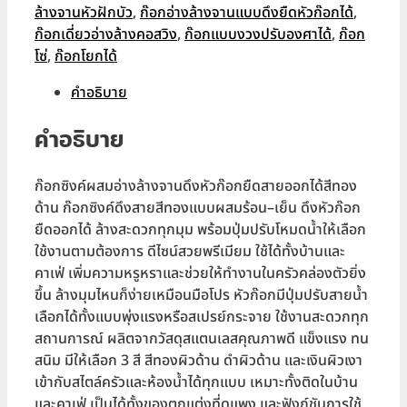
ได้
ล้างจานหัวฝักบัว
,
ก๊อกอ่างล้างจานแบบดึงยืดหัวก๊อกได้
,
สี
ก๊อกเดี่ยวอ่างล้างคอสวิง
,
ก๊อกแบบงวงปรับองศาได้
,
ก๊อก
ทอง
โซ่
,
ก๊อกโยกได้
ด้าน
คำอธิบาย
Pull
Out
คำอธิบาย
Rotatable
Sink
Faucet
ก๊อกซิงค์ผสมอ่างล้างจานดึงหัวก๊อกยืดสายออกได้สีทอง
BF261
ด้าน ก๊อกซิงค์ดึงสายสีทองแบบผสมร้อน–เย็น ดึงหัวก๊อก
ชิ้น
ยืดออกได้ ล้างสะดวกทุกมุม พร้อมปุ่มปรับโหมดน้ำให้เลือก
ใช้งานตามต้องการ ดีไซน์สวยพรีเมียม ใช้ได้ทั้งบ้านและ
คาเฟ่ เพิ่มความหรูหราและช่วยให้ทำงานในครัวคล่องตัวยิ่ง
ขึ้น ล้างมุมไหนก็ง่ายเหมือนมือโปร หัวก๊อกมีปุ่มปรับสายน้ำ
เลือกได้ทั้งแบบพุ่งแรงหรือสเปรย์กระจาย ใช้งานสะดวกทุก
สถานการณ์ ผลิตจากวัสดุสแตนเลสคุณภาพดี แข็งแรง ทน
สนิม มีให้เลือก 3 สี สีทองผิวด้าน ดำผิวด้าน และเงินผิวเงา
เข้ากับสไตล์ครัวและห้องน้ำได้ทุกแบบ เหมาะทั้งติดในบ้าน
และคาเฟ่ เป็นได้ทั้งของตกแต่งที่ดูแพง และฟังก์ชันการใช้