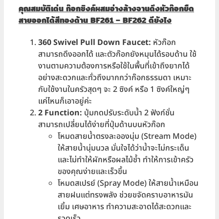
คุณสมบัติเด่น ก๊อกซิงค์ผสมอ่างล้างจานดึงหัวก๊อกยืด
สายออกได้สีทองด้าน BF261 – BF262 ดียังไง
360 Swivel Pull Down Faucet:
หัวก๊อก
สามารถดึงออกได้ และตัวก๊อกยังหมุนได้รอบด้าน ใช้
งานตามความต้องการหรือใช้ในพื้นที่เข้าถึงยากได้
อย่างสะดวกและทั่วถึงมากกว่าก๊อกธรรมดา เหมาะ
กับใช้งานในครัวสุดๆ จะ 2 ซิงค์ หรือ 1 ซิงค์ใหญ่ๆ
แค่ไหนก็เอาอยู่ค่ะ
2 Function:
ปุ่มกดปรับระดับน้ำ 2 ฟังก์ชั่น
สามารถเปลี่ยนได้ง่ายที่ปุ่มด้านบนหัวก๊อก
โหมดสายน้ำตรงละอองนุ่ม (Stream Mode)
ให้สายน้ำนุ่มนวล มั่นใจได้ว่าน้ำจะไม่กระเด็น
และไม่ทำให้ผักหรือผลไม้ช้ำ ทำให้การเข้าครัว
ของคุณง่ายและเร็วขึ้น
โหมดสเปรย์ (Spray Mode) ให้สายน้ำเหมือน
สายฝนแต่ทรงพลัง ช่วยขจัดคราบอาหารมัน
เยิ้ม เศษอาหาร ทำความสะอาดได้สะดวกและ
รวดเร็ว