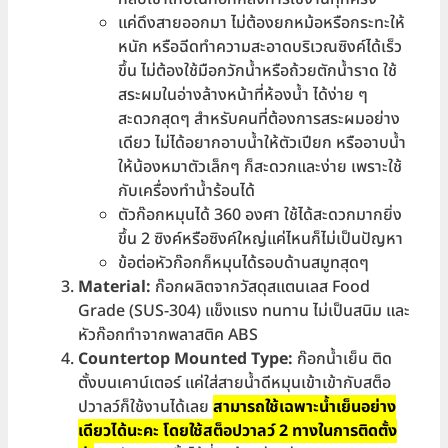
แค่ดึงสายออกมา ไม่ต้องยกหม้อหรือกระทะให้
หนัก หรือฉีดทำความสะอาดบริเวณซิงค์ได้เร็ว
ขึ้น ไม่ต้องใช้มือกวักน้ำหรือถ้วยตักน้ำราด ใช้
สระผมในอ่างล้างหน้าที่ห้องน้ำ ได้ง่าย ๆ
สะดวกสุดๆ สำหรับคนที่ต้องการสระผมอย่าง
เดียว ไม่ได้อยากอาบน้ำให้ตัวเปียก หรืออาบน้ำ
ให้น้องหมาตัวเล็กๆ ก็สะดวกและง่าย เพราะใช้
กับเครื่องทำน้ำร้อนได้
ตัวก๊อกหมุนได้ 360 องศา ใช้ได้สะดวกมากยิ่ง
ขึ้น 2 ซิงค์หรือซิงค์ใหญ่แค่ไหนก็ไม่เป็นปัญหา
ข้อต่อหัวก๊อกก็หมุนได้รอบด้านสมูทสุดๆ
Material:
ก๊อกผลิตจากวัสดุสแตนเลส Food
Grade (SUS-304) แข็งแรง ทนทาน ไม่เป็นสนิม และ
หัวก๊อกทำจากพลาสติค ABS
Countertop Mounted Type:
ก๊อกน้ำเย็น ติด
ตั้งบนเคาน์เตอร์ แค่ใส่สายน้ำดีหมุนเข้าเข้ากับสต็อ
ปวาลว์ก็ใช้งานได้เลย
สามารถใช้เฉพาะน้ำเย็นอย่าง
เดียวได้นะคะ โดยใช้สต็อปวาลว์ 2 ทางในการติดตั้ง