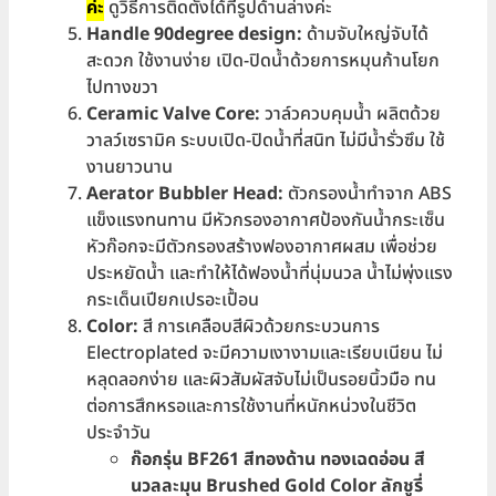
ค่ะ
ดูวิธีการติดตั้งได้ที่รูปด้านล่างค่ะ
Handle 90degree design:
ด้ามจับใหญ่จับได้
สะดวก ใช้งานง่าย เปิด-ปิดน้ำด้วยการหมุนก้านโยก
ไปทางขวา
Ceramic Valve Core:
วาล์วควบคุมน้ำ ผลิตด้วย
วาลว์เซรามิค ระบบเปิด-ปิดน้ำที่สนิท ไม่มีน้ำรั่วซึม ใช้
งานยาวนาน
Aerator Bubbler Head:
ตัวกรองน้ำทำจาก ABS
แข็งแรงทนทาน มีหัวกรองอากาศป้องกันน้ำกระเซ็น
หัวก๊อกจะมีตัวกรองสร้างฟองอากาศผสม เพื่อช่วย
ประหยัดน้ำ และทำให้ได้ฟองน้ำที่นุ่มนวล น้ำไม่พุ่งแรง
กระเด็นเปียกเปรอะเปื้อน
Color:
สี การเคลือบสีผิวด้วยกระบวนการ
Electroplated จะมีความเงางามและเรียบเนียน ไม่
หลุดลอกง่าย และผิวสัมผัสจับไม่เป็นรอยนิ้วมือ ทน
ต่อการสึกหรอและการใช้งานที่หนักหน่วงในชีวิต
ประจำวัน
ก๊อกรุ่น BF261 สีทองด้าน ทองเฉดอ่อน สี
นวลละมุน Brushed Gold Color ลักชูรี่