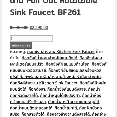
ด้าน Pull Out Rotatable
Sink Faucet BF261
Original
Current
฿
3,450.00
฿
2,290.00
price
price
จำนวน
was:
is:
ก๊อก
หยิบใส่ตะกร้า
฿3,450.00.
฿2,290.00.
ซิงค์
หมวดหมู่:
ก๊อกซิงค์ล้างจาน Kitchen Sink Faucet
ป้าย
ผสม
กำกับ:
ก๊อกซิงค์น้ำผสมล้างผักแบบดึงได้
,
ก๊อกซิงค์ผสม
อ่าง
เคาน์เตอร์แบบสปริง
,
ก๊อกซิงค์ผสมแบบก้านโยก
,
ก๊อกซิงค์
ล้าง
ผสมแบบหัวฉีดสเปรย์
,
ก๊อกซิงค์ยืนสแตนเลสพร้อมหัวส
จาน
เปรย์ ก๊อกพร้อมสายฉีดล้างจานล้างหม้อหัวก๊อกล้างผัก
,
ดึง
ก๊อกซิงค์ล้างจาน Kitchen Sink Faucet
,
ก๊อกซิงค์ล้างผัก
หัว
แบบดึงได้
,
ก๊อกดึงสา
,
ก๊อกน้ำซิงค์แบบดึงสาย
,
ก๊อกน้ำ
ก๊อก
ถอดหัวดึงสายได้
,
ก๊อกน้ำหมุนได้360องศา
,
ก๊อกน้ำห้อง
ยืด
ครัวแบบสปริงดึงออก
,
ก๊อกน้ำอ่างล้างจานแบบหมุนได้
,
สาย
ก๊อกน้ำแบบดึงสายออกได้
,
ก๊อกน้ำโยกได้
,
ก๊อกฝักบัวคอ
ออก
สปริง
,
ก๊อกสายดึงได้
,
ก๊อกอ่างล้างจานดึงสายได้
,
ก๊อกอ่าง