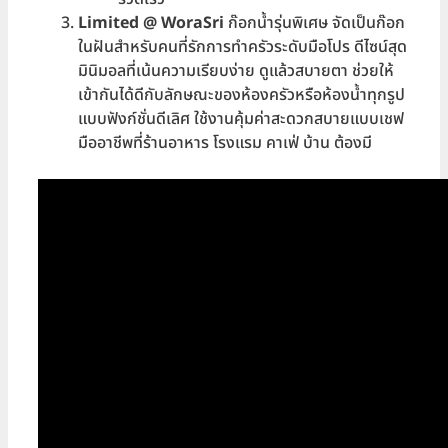
Limited @ WoraSri
ก๊อกน้ำรุ่นพิเศษ จัดเป็นก๊อก
ในฝันสำหรับคนที่รักการทำครัวระดับมือโปร ดีไซน์สุด
มินิมอลที่เน้นความเรียบง่าย ดูแล้วสบายตา ช่วยให้
เข้ากันได้ดีกับลักษณะของห้องครัวหรือห้องน้ำทุกรูป
แบบฟังก์ชั่นดีเลิศ ใช้งานคุ้มค่าสะดวกสบายแบบเชฟ
มืออาชีพที่ร้านอาหาร โรงแรม คาเฟ่ บ้าน ต้องมี