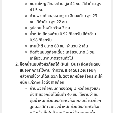
ขนาดใหญ่ สีทองด้าน สูง 42 ซม. สีดำด้าน สูง
41.5 ซม.
ก้านพวยก๊อกสูงจากฐาน สีทองด้าน สูง 23
ซม. สีดำด้าน สูง 22 ซม.
รูปล่อยน้ำหน้ากว้าง 3 ซม.
น้ำหนัก สีทองด้าน 0.92 กิโลกรัม สีดำด้าน
0.98 กิโลกรัม
สายน้ำดี ขนาด 60 ซม. จำนวน 2 เส้น
ติดตั้งแบบรูก๊อกเดี่ยว เกลียวขนาด 3 ซม.
เกลียวขนาดมาตรฐานทั่วไป
ก๊อกน้ำแบบดึงหัวก๊อกได้ (Pull Out)
ยืดหยุ่นตอบ
สนองทุกการใช้งาน ทำความสะอาดบริเวณรอบๆ
หลังการใช้งานได้สะดวก ไม่ต้องยกหม้อหรือกระทะให้
หนัก แค่วางแล้วดึงสายก๊อก
ก้านพวยก๊อกชนิดทรงตัวยู U หัวก๊อกสูงและ
ดึงสายออกยืดได้ขั้นต่ำ 40 ซม. ใช้งานง่ายมี
ตุ้มน้ำหนักช่วยดึงสายหัวก๊อกกลับเข้าตัวก๊อก
ลูกบอลสีดำจะถ่วงน้ำหนักช่วยดึงสายหัวก๊อก
กลับเข้าเก็บในก๊อกหลังการใช้งานทุกครั้ง