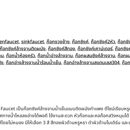
henfaucet
,
sinkfaucet
,
ก๊อกงวงช้าง
,
ก๊อกซิงค์
,
ก๊อกซิงค์2หัว
,
ก๊อกซิ
ก๊อกซิงค์ล้างจานติดผนัง
,
ก๊อกซิงค์สีทอง
,
ก๊อกซิงค์เคาน์เตอร์
,
ก๊อกซิงค
าน
,
ก๊อกน้ำห้องครัว
,
ก๊อกน้ำอ่างล้างจาน
,
ก๊อกผสมซิงค์ล้างจาน
,
ก๊อกผ
ัง
,
ก๊อกอ่างล้างจานน้ำร้อนน้ำเย็น
,
ก๊อกอ่างล้างจานสแตนเลส304
,
ก๊อก
cet เป็นก๊อกซิงค์ล้างจานน้ำเย็นแบบติดผนังกำแพง ดีไซน์เรียบหรูดูแพง
ให้ทิศทางน้ำไหลลงอ่างได้พอดี ใช้งานสะดวก หัวก๊อกและคอก๊อกสวิงหมุน
ไม่หมอง มีให้เลือก 3 สี สีทองผิวด้านหรูหรา ดำผิวด้านโมเดิร์น และเง