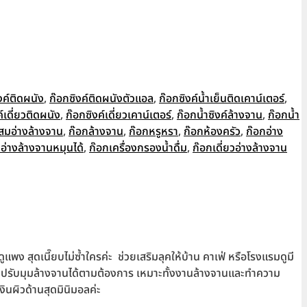
งค์ติดผนัง
,
ก๊อกซิงค์ติดผนังตัวแอล
,
ก๊อกซิงค์น้ำเย็นติดเคาน์เตอร์
,
์เดี่ยวติดผนัง
,
ก๊อกซิงค์เดี่ยวเคาน์เตอร์
,
ก๊อกน้ำซิงค์ล้างจาน
,
ก๊อกน้ำ
สมอ่างล้างจาน
,
ก๊อกล้างจาน
,
ก๊อกหรูหรา
,
ก๊อกห้องครัว
,
ก๊อกอ่าง
อ่างล้างจานหมุนได้
,
ก๊อกเครื่องกรองน้ำดื่ม
,
ก๊อกเดี่ยวอ่างล้างจาน
 สุดเนี๊ยบไม่ซ้ำใครค่ะ ช่วยเสริมลุคให้บ้าน คาเฟ่ หรือโรงแรมดูมี
ได้ ปรับมุมล้างจานได้ตามต้องการ เหมาะทั้งงานล้างจานและทำความ
ินผิวด้านสุดมินิมอลค่ะ