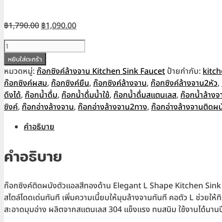
Original
Current
฿
1,790.00
฿
1,090.00
price
price
จำนวน
was:
is:
ก๊อก
หยิบใส่ตะกร้า
฿1,790.00.
฿1,090.00.
ซิงค์
หมวดหมู่:
ก๊อกซิงค์ล้างจาน Kitchen Sink Faucet
ป้ายกำกับ:
kitc
ติด
ก๊อกซิงค์ผสม
,
ก๊อกซิงค์ยืน
,
ก๊อกซิงค์ล้างจาน
,
ก๊อกซิงค์ล้างจาน2หัว
,
ผนัง
ดึงได้
,
ก๊อกน้ำดื่ม
,
ก๊อกน้ำดื่มน้ำใช้
,
ก๊อกน้ำดื่มสแตนเลส
,
ก๊อกน้ำล้างจ
ตัว
ซิงค์
,
ก๊อกอ่างล้างจาน
,
ก๊อกอ่างล้างจาน2ทาง
,
ก๊อกอ่างล้างจานติดผน
แอ
คำอธิบาย
ล
สี
คำอธิบาย
ทอง
ด้าน
ส
ก๊อกซิงค์ติดผนังตัวแอลสีทองด้าน Elegant L Shape Kitchen Sink Fau
แตน
สไตล์โดดเด่นทันที เพิ่มความเนี้ยบให้มุมล้างจานทันที คอตัว L ช่วย
เลส
สะอาดมุมอ่าง ผลิตจากสแตนเลส 304 แข็งแรง ทนสนิม ใช้งานได้นานปีโดย
304