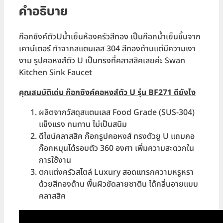
คำอธิบาย
ก๊อกซิงค์ตัวUน้ำเย็นห้องครัวสีทอง เป็นก๊อกน้ำเย็นขึ้นจาก
เคาน์เตอร์ ทำจากสแตนเลส 304 สีทองด้านแต่มีความเงา
งาม รูปคอหงส์ตัว U เป็นทรงที่คลาสสิคเลยค่ะ Swan
Kitchen Sink Faucet
คุณสมบัติเด่น ก๊อกซิงค์คอหงส์ตัว U รุ่น BF271 ดียังไง
ผลิตจากวัสดุสแตนเลส Food Grade (SUS-304)
แข็งแรง ทนทาน ไม่เป็นสนิม
ดีไซน์คลาสสิค ก๊อกรูปคอหงส์ ทรงตัวยู U แถมคอ
ก๊อกหมุนได้รอบตัว 360 องศา เพิ่มความสะดวกใน
การใช้งาน
ตกแต่งครัวสไตล์ Luxury สอดแทรกความหรูหรา
ด้วยสีทองด้าน พื้นผิวขัดลายซาติน ได้กลิ่นอายแบบ
คลาสสิค