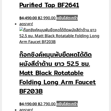
Purified Tap BF2641
Original
Current
หยิบใส่ตะกร้า
฿
4,490.00
฿
2,990.00
price
price
ลดราคา!
was:
is:
฿4,490.00.
฿2,990.00.
ก๊อกซิงค์หมุนพับยืดหดได้ติด
ผนังสีดำด้าน ยาว 52.5 ซม.
Matt Black Rotatable
Folding Long Arm Faucet
BF203B
Original
Current
หยิบใส่ตะกร้า
฿
4,190.00
฿
2,790.00
price
price
ลดราคา!