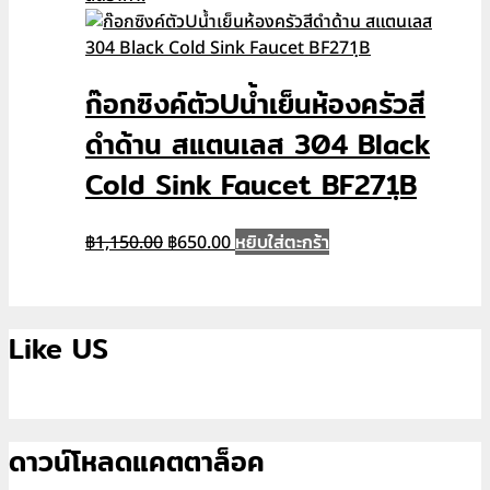
was:
is:
฿4,190.00.
฿2,790.00.
ก๊อกซิงค์ตัวUน้ำเย็นห้องครัวสี
ดำด้าน สแตนเลส 304 Black
Cold Sink Faucet BF271ฺB
Original
Current
หยิบใส่ตะกร้า
฿
1,150.00
฿
650.00
price
price
was:
is:
฿1,150.00.
฿650.00.
Like US
ดาวน์โหลดแคตตาล็อค