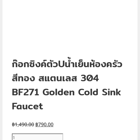
ก๊อกซิงค์ตัวUน้ำเย็นห้องครัว
สีทอง สแตนเลส 304
BF271 Golden Cold Sink
Faucet
Original
Current
฿
1,490.00
฿
790.00
price
price
จำนวน
was:
is: