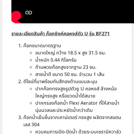
รายละเอียดสินค้า ก๊อกซิงค์คอหงส์ตัว
U รุ่น BF271
ก๊อกขนาดมาตรฐาน
ขนาดใหญ่ กว้าง 18.5 x สูง 31.5 ซม.
น้ำหนัก 0.44 กิโลกรัม
ก้านพวยก๊อกสูงจากฐาน 23 ซม.
สายน้ำดี ขนาด 50 ซม. จำนวน 1 เส้น
ดีไซน์ที่มาพร้อมกับสีทองด้านแบบละมุน
ปากก๊อกทรงสูงรูปตัวยู U คอหงส์ ล้างหม้อ
ใหญ่ทรงสูง หรือขวดน้ำได้สบาย
ปากกรองก๊อกน้ำ Flexi Aerator ที่ให้สายน้ำ
นุ่มนวลและประหยัดน้ำกว่าเดิม
ก๊อกน้ำเย็นขึ้นจากเคาน์เตอร์ ทรงสูง ผลิตจากสแตน
เลส 304
ควบคุมการเปิด-ปิดน้ำ ด้วยระบบเซรามิควาล์ว