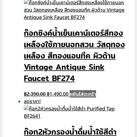
ก๊อกซิงค์น้ำเย็นเคาน์เตอร์สีทอง
เหลืองใช้ภายนอกสวน วัสดุทอง
เหลือง สีทองแอนทีค ผิวด้าน
Vintage Antique Sink
Faucet BF274
Original
Current
หยิบใส่ตะกร้า
฿
2,390.00
฿
1,490.00
price
price
ลดราคา!
was:
is:
฿2,390.00.
฿1,490.00.
ก๊อก2หัวกรองน้ำดื่มน้ำใช้สีดำ