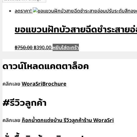
ลดราคา!
ขอแขวนฝักบัวสายฉีดชำระสายอ
Original
Current
หยิบใส่ตะกร้า
฿
750.00
฿
390.00
price
price
was:
is:
ดาวน์โหลดแคตตาล็อค
฿750.00.
฿390.00.
คลิกเลย
WoraSriBrochure
#รีวิวลูกค้า
คลิกเลย
ก๊อกน้ำตกแต่งบ้าน รีวิวลูกค้าร้าน WoraSri