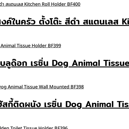
ะสงค์ในครัว ตั้งโต๊ะ สีดำ สแตนเล
ปหมา บลูด๊อก เรซิ่น Dog Animal Ti
หมา ฮัสกี้ติดผนัง เรซิ่น Dog Anim