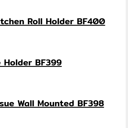
ส Kitchen Roll Holder BF400
ssue Holder BF399
al Tissue Wall Mounted BF398