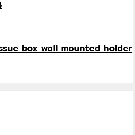
4
et tissue box wall mounted holder