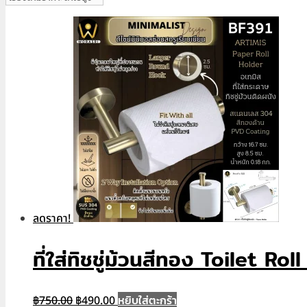
price:
low
to
high
ลดราคา!
ที่ใส่ทิชชู่ม้วนสีทอง Toilet R
Original
Current
หยิบใส่ตะกร้า
฿
750.00
฿
490.00