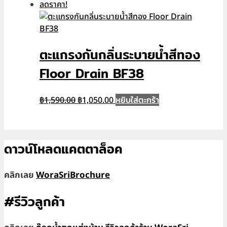
price
price
ลดราคา!
was:
is:
฿1,290.00.
฿850.00.
ตะแกรงกันกลิ่นระบายน้ำสีทอง
Floor Drain BF38
Original
Current
หยิบใส่ตะกร้า
฿
1,590.00
฿
1,050.00
price
price
was:
is:
฿1,590.00.
฿1,050.00.
ดาวน์โหลดแคตตาล็อค
คลิกเลย
WoraSriBrochure
#รีวิวลูกค้า