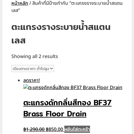
หน้าหลัก
/ สินค้าที่มีป้ายกำกับ “ตะแกรงรางระบายน้ำสแตน
เลส”
ตะแกรงรางระบายน้ำสแตน
เลส
Sorted
Showing all 2 results
by
price:
low
ลดราคา!
to
high
ตะแกรงดักกลิ่นสีทอง BF37
Brass Floor Drain
Original
Current
หยิบใส่ตะกร้า
฿
1,290.00
฿
850.00