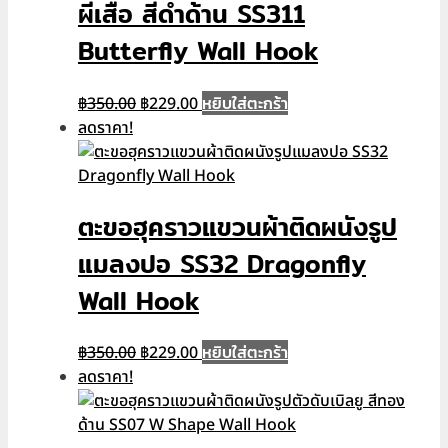
ผีเสื้อ สีดำด้าน SS311
Butterfly Wall Hook
Original
Current
หยิบใส่ตะกร้า
฿
350.00
฿
229.00
price
price
ลดราคา!
was:
is:
฿350.00.
฿229.00.
ตะขอฮุคราวแขวนผ้าติดผนังรูป
แมลงปอ SS32 Dragonfly
Wall Hook
Original
Current
หยิบใส่ตะกร้า
฿
350.00
฿
229.00
price
price
ลดราคา!
was:
is:
฿350.00.
฿229.00.