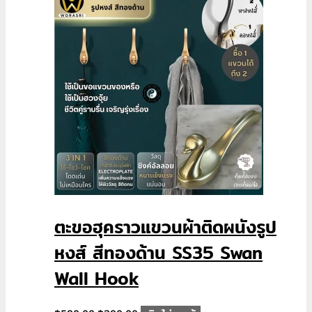
฿590.00.
฿390.00.
ตะขอฮุคราวแขวนผ้าติดผนังรูป
หงส์ สีทองด้าน SS35 Swan
Wall Hook