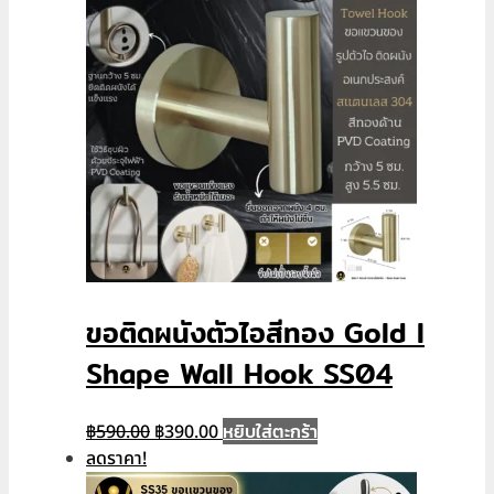
ขอติดผนังตัวไอสีทอง Gold I
Shape Wall Hook SS04
Original
Current
หยิบใส่ตะกร้า
฿
590.00
฿
390.00
price
price
ลดราคา!
was:
is: