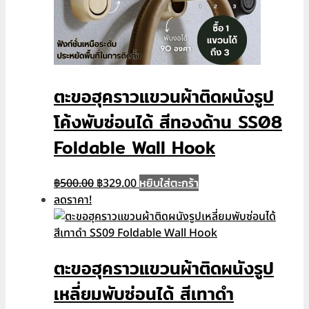
ตะขอฮุคราวแขวนผ้าติดผนังรูป
โค้งพับซ่อนได้ สีทองด้าน SS08
Foldable Wall Hook
Original
Current
หยิบใส่ตะกร้า
฿
500.00
฿
329.00
price
price
ลดราคา!
was:
is:
฿500.00.
฿329.00.
ตะขอฮุคราวแขวนผ้าติดผนังรูป
เหลี่ยมพับซ่อนได้ สีเทาดำ