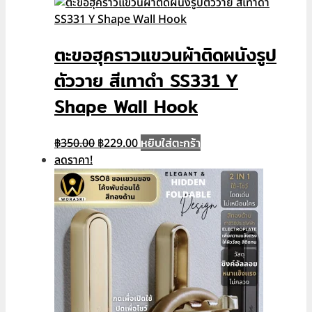
was:
is:
฿350.00.
฿229.00.
ตะขอฮุคราวแขวนผ้าติดผนังรูป
ตัววาย สีเทาดำ SS331 Y
Shape Wall Hook
Original
Current
หยิบใส่ตะกร้า
฿
350.00
฿
229.00
price
price
ลดราคา!
was:
is:
฿350.00.
฿229.00.