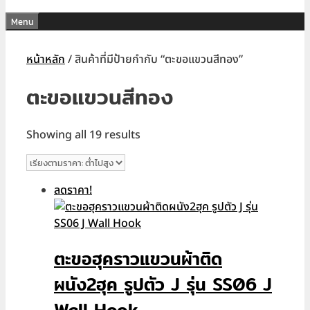
Menu
หน้าหลัก
/ สินค้าที่มีป้ายกำกับ “ตะขอแขวนสีทอง”
ตะขอแขวนสีทอง
Sorted
Showing all 19 results
by
price:
low
ลดราคา!
to
high
ตะขอฮุคราวแขวนผ้าติด
ผนัง2ฮุค รูปตัว J รุ่น SS06 J