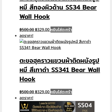
หมี สีทองผิวด้าน SS34 Bear
Wall Hook
Original
Current
หยิบใส่ตะกร้า
฿
500.00
฿
329.00
price
price
ลดราคา!
was:
is:
฿500.00.
฿329.00.
ตะขอฮุคราวแขวนผ้าติดผนังรูป
หมี สีเทาดำ SS341 Bear Wall
Hook
Original
Current
หยิบใส่ตะกร้า
฿
500.00
฿
329.00
price
price
ลดราคา!
was:
is:
฿500.00.
฿329.00.