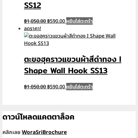
SS12
Original
Current
หยิบใส่ตะกร้า
฿
1,050.00
฿
590.00
price
price
ลดราคา!
was:
is:
฿1,050.00.
฿590.00.
ตะขอฮุคราวแขวนผ้าสีดำทอง I
Shape Wall Hook SS13
Original
Current
หยิบใส่ตะกร้า
฿
1,050.00
฿
590.00
price
price
was:
is:
฿1,050.00.
฿590.00.
ดาวน์โหลดแคตตาล็อค
คลิกเลย
WoraSriBrochure