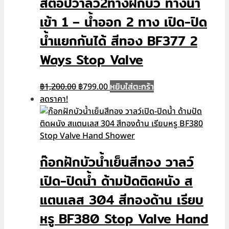
สต็อปวาลว์2ทางฝักบัว ทางน้ำ
เข้า 1 – น้ำออก 2 ทาง เปิด-ปิด
น้ำแยกกันได้ สีทอง BF377 2
Ways Stop Valve
Original
Current
หยิบใส่ตะกร้า
฿
1,200.00
฿
799.00
price
price
ลดราคา!
was:
is:
฿1,200.00.
฿799.00.
ก๊อกฝักบัวน้ำเย็นสีทอง วาลว์
เปิด-ปิดน้ำ ด้ามปัดติดผนัง ส
แตนเลส 304 สีทองด้าน เรียบ
หรู BF380 Stop Valve Hand