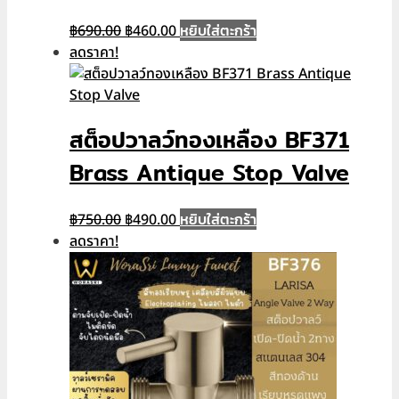
Original
Current
หยิบใส่ตะกร้า
฿
690.00
฿
460.00
price
price
ลดราคา!
was:
is:
฿690.00.
฿460.00.
สต็อปวาลว์ทองเหลือง BF371
Brass Antique Stop Valve
Original
Current
หยิบใส่ตะกร้า
฿
750.00
฿
490.00
price
price
ลดราคา!
was:
is:
฿750.00.
฿490.00.