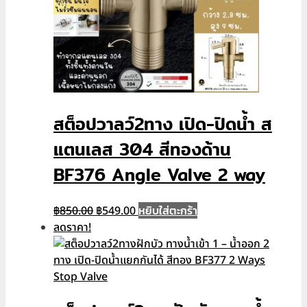
สต็อปวาลว์2ทาง เปิด-ปิดน้ำ ส
แตนเลส 304 สีทองด้าน
BF376 Angle Valve 2 way
Original
Current
หยิบใส่ตะกร้า
฿
850.00
฿
549.00
price
price
ลดราคา!
was:
is:
฿850.00.
฿549.00.