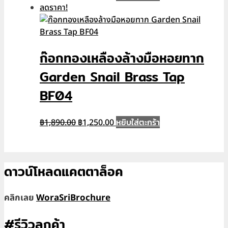
price
price
ลดราคา!
was:
is:
฿1,890.00.
฿1,250.00.
ก๊อกทองเหลืองล้างมือหอยทาก
Garden Snail Brass Tap
BF04
Original
Current
หยิบใส่ตะกร้า
฿
1,890.00
฿
1,250.00
price
price
was:
is:
฿1,890.00.
฿1,250.00.
ดาวน์โหลดแคตตาล็อค
คลิกเลย
WoraSriBrochure
#รีวิวลูกค้า