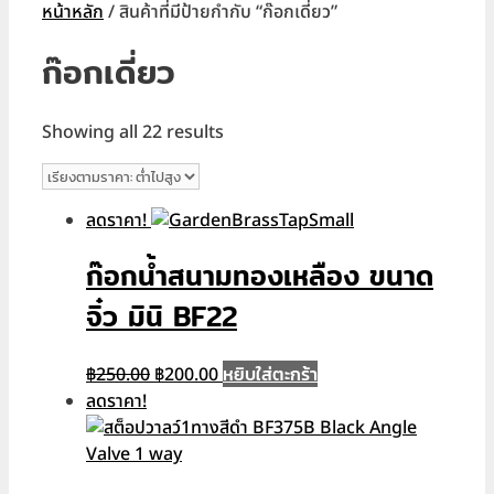
หน้าหลัก
/ สินค้าที่มีป้ายกำกับ “ก๊อกเดี่ยว”
ก๊อกเดี่ยว
Sorted
Showing all 22 results
by
price:
low
ลดราคา!
to
high
ก๊อกน้ำสนามทองเหลือง ขนาด
จิ๋ว มินิ BF22
Original
Current
หยิบใส่ตะกร้า
฿
250.00
฿
200.00
price
price
ลดราคา!
was:
is:
฿250.00.
฿200.00.