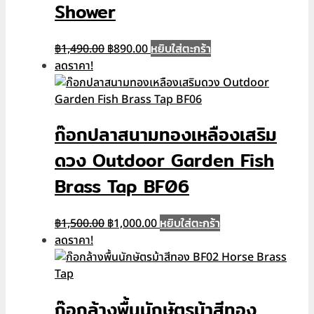
Shower
Original
Current
หยิบใส่ตะกร้า
฿
1,490.00
฿
890.00
price
price
ลดราคา!
was:
is:
฿1,490.00.
฿890.00.
ก๊อกปลาสนามทองเหลืองเสริม
ดวง Outdoor Garden Fish
Brass Tap BF06
Original
Current
หยิบใส่ตะกร้า
฿
1,500.00
฿
1,000.00
price
price
ลดราคา!
was:
is:
฿1,500.00.
฿1,000.00.
ก๊อกล้างพื้นนักษัตรม้าสีทอง