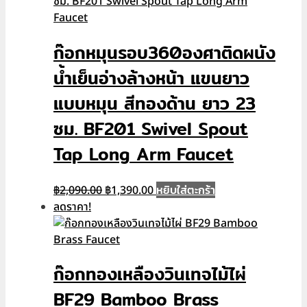
ก๊อกหมุนรอบ360องศาติดผนัง
น้ำเย็นอ่างล้างหน้า แขนยาว
แบบหมุน สีทองด้าน ยาว 23
ซม. BF201 Swivel Spout
Tap Long Arm Faucet
Original
Current
หยิบใส่ตะกร้า
฿
2,090.00
฿
1,390.00
price
price
ลดราคา!
was:
is:
฿2,090.00.
฿1,390.00.
ก๊อกทองเหลืองวินเทจไม้ไผ่
BF29 Bamboo Brass