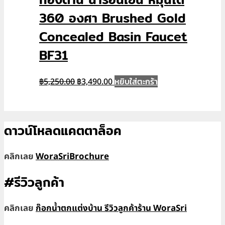
360 องศา Brushed Gold
Concealed Basin Faucet
BF31
Original
Current
หยิบใส่ตะกร้า
฿
5,250.00
฿
3,490.00
price
price
was:
is:
฿5,250.00.
฿3,490.00.
ดาวน์โหลดแคตตาล็อค
คลิกเลย
WoraSriBrochure
#รีวิวลูกค้า
คลิกเลย
ก๊อกน้ำตกแต่งบ้าน รีวิวลูกค้าร้าน WoraSri