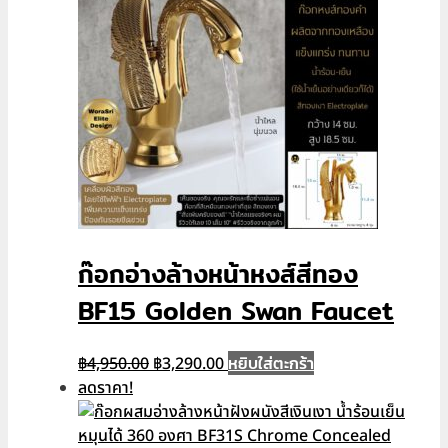
ก๊อกอ่างล้างหน้าหงส์สีทอง
BF15 Golden Swan Faucet
Original
Current
หยิบใส่ตะกร้า
฿
4,950.00
฿
3,290.00
price
price
ลดราคา!
was:
is:
฿4,950.00.
฿3,290.00.