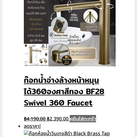
ก๊อกน้ำอ่างล้างหน้าหมุน
ได้360องศาสีทอง BF28
Swivel 360 Faucet
Original
Current
หยิบใส่ตะกร้า
฿
4,190.00
฿
2,390.00
price
price
ลดราคา!
was:
is: