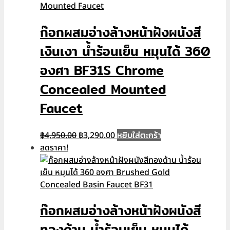
ก๊อกผสมอ่างล้­างหน้าฝังผนังสี
เงินเงา น้ำร้อนเย็น หมุนได้ 360
องศา BF31S Chrome
Concealed Mounted
Faucet
Original
Current
หยิบใส่ตะกร้า
฿
4,950.00
฿
3,290.00
price
price
ลดราคา!
was:
is:
฿4,950.00.
฿3,290.00.
ก๊อกผสมอ่างล้­างหน้าฝังผนังสี
ทองด้าน น้ำร้อนเย็น หมุนได้