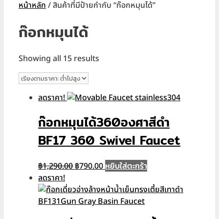
หน้าหลัก
/ สินค้าที่มีป้ายกำกับ “ก๊อกหมุนได้”
ก๊อกหมุนได้
Sorted
Showing all 15 results
by
price:
low
ลดราคา!
to
high
ก๊อกหมุนได้360องศาสีดำ
BF17 360 Swivel Faucet
Original
Current
หยิบใส่ตะกร้า
฿
1,290.00
฿
790.00
price
price
ลดราคา!
was:
is:
฿1,290.00.
฿790.00.