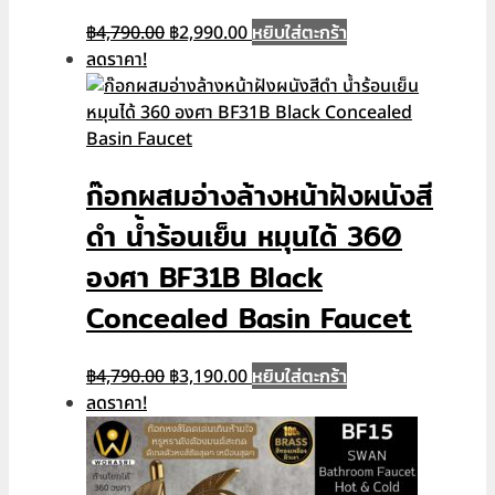
Original
Current
หยิบใส่ตะกร้า
฿
4,790.00
฿
2,990.00
price
price
ลดราคา!
was:
is:
฿4,790.00.
฿2,990.00.
ก๊อกผสมอ่างล้­างหน้าฝังผนังสี
ดำ น้ำร้อนเย็น หมุนได้ 360
องศา BF31B Black
Concealed Basin Faucet
Original
Current
หยิบใส่ตะกร้า
฿
4,790.00
฿
3,190.00
price
price
ลดราคา!
was:
is:
฿4,790.00.
฿3,190.00.