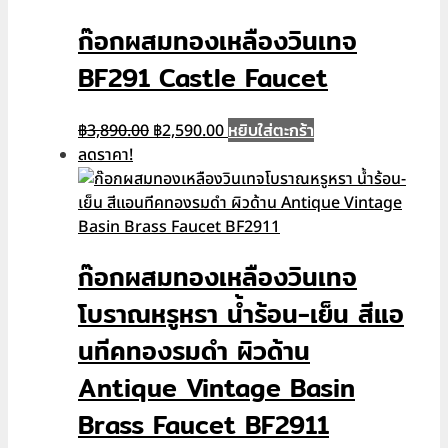
ก๊อกผสมทองเหลืองวินเทจ
BF291 Castle Faucet
Original
Current
หยิบใส่ตะกร้า
฿
3,890.00
฿
2,590.00
price
price
ลดราคา!
was:
is:
฿3,890.00.
฿2,590.00.
ก๊อกผสมทองเหลืองวินเทจ
โบราณหรูหรา น้ำร้อน-เย็น สีแอ
นทีคทองรมดำ ผิวด้าน
Antique Vintage Basin
Brass Faucet BF2911