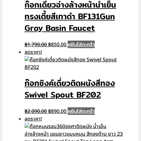
ก๊อกเดี่ยวอ่างล้างหน้าน้ำเย็น
ทรงเตี้ยสีเทาดำ BF131Gun
Gray Basin Faucet
Original
Current
หยิบใส่ตะกร้า
฿
1,790.00
฿
850.00
price
price
ลดราคา!
was:
is:
฿1,790.00.
฿850.00.
ก๊อกซิงค์เดี่ยวติดผนังสีทอง
Swivel Spout BF202
Original
Current
หยิบใส่ตะกร้า
฿
2,090.00
฿
890.00
price
price
ลดราคา!
was:
is:
฿2,090.00.
฿890.00.