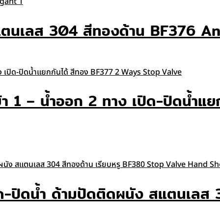
 สแตนเลส 304 สีทองด้าน BF376 A
ข้า 1 – น้ำออก 2 ทาง เปิด-ปิดน้ำ
ปิด-ปิดน้ำ ด้ามปัดติดผนัง สแตนเล