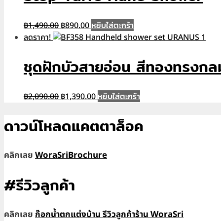
Original
Current
หยิบใส่ตะกร้า
฿
1,490.00
฿
890.00
price
price
ลดราคา!
was:
is:
฿1,490.00.
฿890.00.
ชุดฝักบัวสายอ่อน สีทองทรง
Original
Current
หยิบใส่ตะกร้า
฿
2,090.00
฿
1,390.00
price
price
was:
is:
ดาวน์โหลดแคตตาล็อค
฿2,090.00.
฿1,390.00.
คลิกเลย
WoraSriBrochure
#รีวิวลูกค้า
คลิกเลย
ก๊อกน้ำตกแต่งบ้าน รีวิวลูกค้าร้าน WoraSri